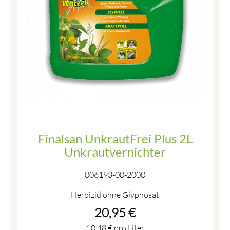
Finalsan UnkrautFrei Plus 2L
Unkrautvernichter
006193-00-2000
Herbizid ohne Glyphosat
20,95
€
10,48
€
pro Liter