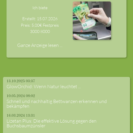
Ich biete
Erstellt: 15.07.2026
Preis: 5,00€ Festpreis
3000
8000
Ganze Anzeige lesen ...
13.10.2025 03:37
GlowOrchid: Wenn Natur leuchtet ...
10.05.2024 08:02
Schnell und nachhaltig Bettwanzen erkennen und
bekämpfen
16.03.2024 13:31
Lizetan Plus: Die effektive Lösung gegen den
Buchsbaumzünsler