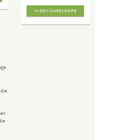
äge.
 die
den
die