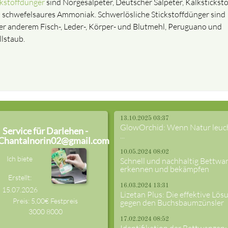
ckstoffdünger
sind Norgesalpeter, Deutscher Salpeter, Kalksticksto
 schwefelsaures Ammoniak. Schwerlösliche Stickstoffdünger sind
er anderem Fisch-, Leder-, Körper- und Blutmehl, Peruguano und
lstaub.
13.10.2025 03:37
GlowOrchid: Wenn Natur leuc
Service für Darlehen -
...
Chantalnorin02@gmail.com
10.05.2024 08:02
Ich biete
Schnell und nachhaltig Bettwa
erkennen und bekämpfen
Erstellt:
16.03.2024 13:31
15.07.2026
Lizetan Plus: Die effektive Lös
Preis: 5,00€ Festpreis
gegen den Buchsbaumzünsler
3000
8000
17.02.2024 08:52