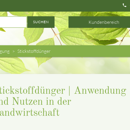
phone
Kundenbereich
SUCHEN
gung
Stickstoffdünger
tickstoffdünger | Anwendung
nd Nutzen in der
andwirtschaft