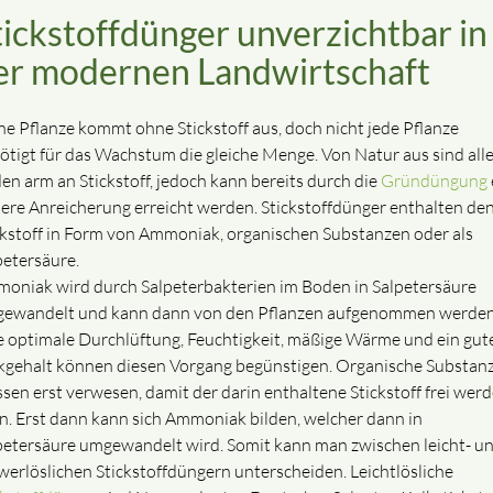
tickstoffdünger unverzichtbar in
er modernen Landwirtschaft
ne Pflanze kommt ohne Stickstoff aus, doch nicht jede Pflanze
ötigt für das Wachstum die gleiche Menge. Von Natur aus sind all
en arm an Stickstoff, jedoch kann bereits durch die
Gründüngung
ere Anreicherung erreicht werden. Stickstoffdünger enthalten de
ckstoff in Form von Ammoniak, organischen Substanzen oder als
petersäure.
oniak wird durch Salpeterbakterien im Boden in Salpetersäure
ewandelt und kann dann von den Pflanzen aufgenommen werden
e optimale Durchlüftung, Feuchtigkeit, mäßige Wärme und ein gut
kgehalt können diesen Vorgang begünstigen. Organische Substan
sen erst verwesen, damit der darin enthaltene Stickstoff frei wer
n. Erst dann kann sich Ammoniak bilden, welcher dann in
petersäure umgewandelt wird. Somit kann man zwischen leicht- u
werlöslichen Stickstoffdüngern unterscheiden. Leichtlösliche