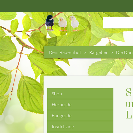
Suchbegriffe
Dein Bauernhof
Ratgeber
Die Dün
S
Shop
Navigation
u
Herbizide
überspringen
L
Fungizide
Insektizide