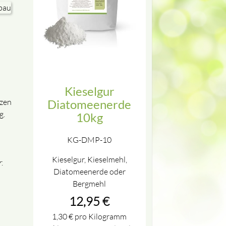
Kieselgur
nzen
Diatomeenerde
g.
10kg
KG-DMP-10
Kieselgur, Kieselmehl,
r
.
Diatomeenerde oder
Bergmehl
12,95
€
1,30
€
pro Kilogramm