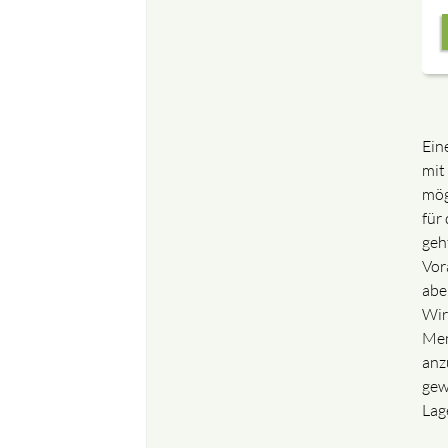
Ein
mit 
mög
für 
geh
Vor
abe
Wir
Men
anz
gew
Lag