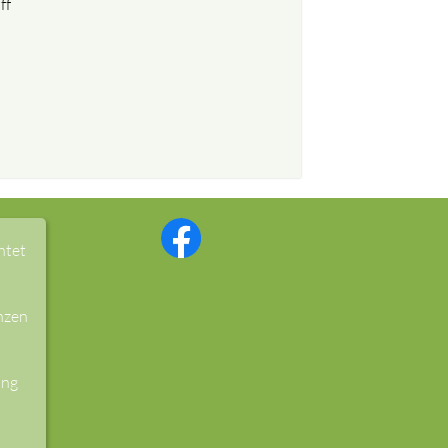
ff
htet
nzen
ung