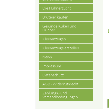
Die Hühnerzucht
Bruteier kaufen
Gesunde Küken und
Hühner
Kleinanzeigen
Kleinanzeige erstellen
News
Impressum
Datenschutz
AGB - Widerrufsrecht
Zahlungs,- und
Versandbedingungen