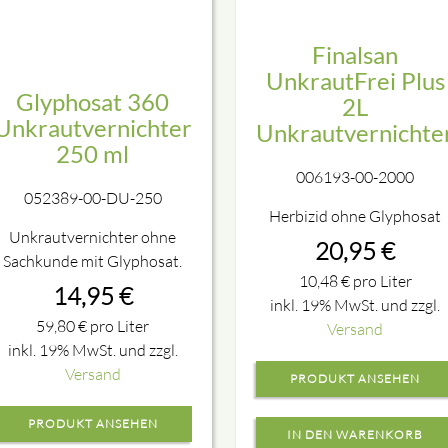
Finalsan
UnkrautFrei Plus
Glyphosat 360
2L
Unkrautvernichter
Unkrautvernichte
250 ml
006193-00-2000
052389-00-DU-250
Herbizid ohne Glyphosat
Unkrautvernichter ohne
20,95
€
Sachkunde mit Glyphosat.
10,48
€
pro Liter
14,95
€
inkl. 19% MwSt. und zzgl.
59,80
€
pro Liter
Versand
inkl. 19% MwSt. und zzgl.
Versand
PRODUKT ANSEHEN
PRODUKT ANSEHEN