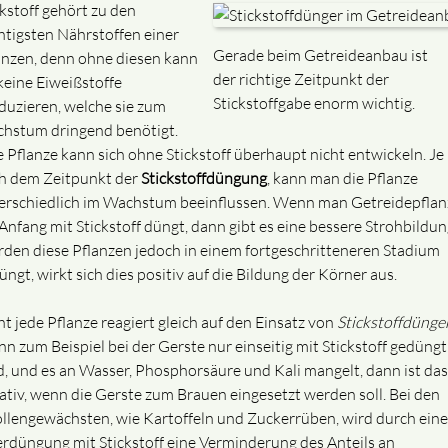
ckstoff gehört zu den
htigsten Nährstoffen einer
Gerade beim Getreideanbau ist
anzen, denn ohne diesen kann
der richtige Zeitpunkt der
 keine Eiweißstoffe
Stickstoffgabe enorm wichtig.
duzieren, welche sie zum
hstum dringend benötigt.
e Pflanze kann sich ohne Stickstoff überhaupt nicht entwickeln. Je
h dem Zeitpunkt der
Stickstoffdüngung
, kann man die Pflanze
erschiedlich im Wachstum beeinflussen. Wenn man Getreidepfla
Anfang mit Stickstoff düngt, dann gibt es eine bessere Strohbildun
den diese Pflanzen jedoch in einem fortgeschritteneren Stadium
ngt, wirkt sich dies positiv auf die Bildung der Körner aus.
ht jede Pflanze reagiert gleich auf den Einsatz von
Stickstoffdünge
n zum Beispiel bei der Gerste nur einseitig mit Stickstoff gedüngt
d, und es an Wasser, Phosphorsäure und Kali mangelt, dann ist das
ativ, wenn die Gerste zum Brauen eingesetzt werden soll. Bei den
llengewächsten, wie Kartoffeln und Zuckerrüben, wird durch eine
rdüngung mit Stickstoff eine Verminderung des Anteils an