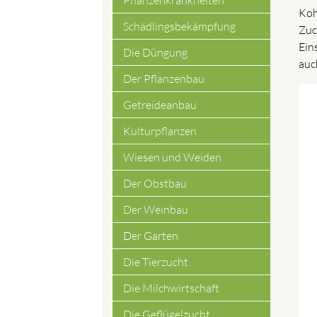
Pflanzenkrankheiten
Koh
Schädlingsbekämpfung
Zuc
Ein
Die Düngung
auc
Der Pflanzenbau
Getreideanbau
Kulturpflanzen
Wiesen und Weiden
Der Obstbau
Der Weinbau
Der Garten
Die Tierzucht
Die Milchwirtschaft
Die Geflügelzucht