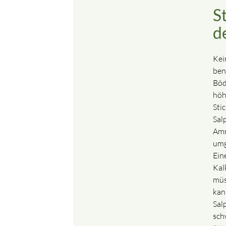
S
d
Kei
ben
Böd
höh
Sti
Sal
Amm
umg
Ein
Kal
müs
kan
Sal
sch