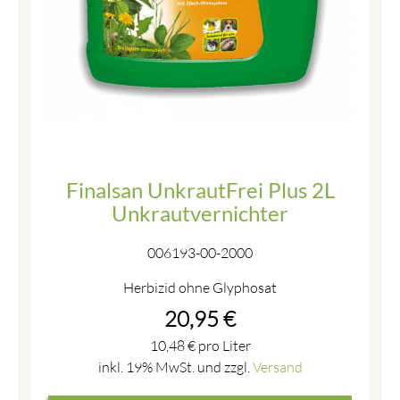
Finalsan UnkrautFrei Plus 2L
Unkrautvernichter
006193-00-2000
Herbizid ohne Glyphosat
20,95
€
10,48
€
pro Liter
inkl. 19% MwSt. und zzgl.
Versand