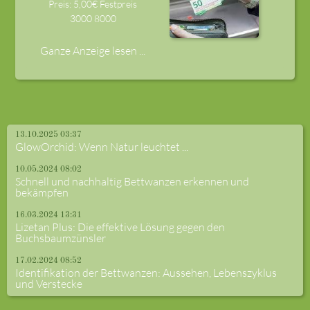
Preis: 5,00€ Festpreis
3000
8000
Ganze Anzeige lesen ...
13.10.2025 03:37
GlowOrchid: Wenn Natur leuchtet ...
10.05.2024 08:02
Schnell und nachhaltig Bettwanzen erkennen und
bekämpfen
16.03.2024 13:31
Lizetan Plus: Die effektive Lösung gegen den
Buchsbaumzünsler
17.02.2024 08:52
Identifikation der Bettwanzen: Aussehen, Lebenszyklus
und Verstecke