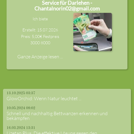
Service für Darlehen -
Chantalnorin02@gmail.com
Ich biete
Erstellt: 15.07.2026
Preis: 5,00€ Festpreis
3000
8000
Ganze Anzeige lesen ...
13.10.2025 03:37
GlowOrchid: Wenn Natur leuchtet ...
10.05.2024 08:02
Schnell und nachhaltig Bettwanzen erkennen und
bekämpfen
16.03.2024 13:31
Lizetan Plus: Die effektive Lösung gegen den