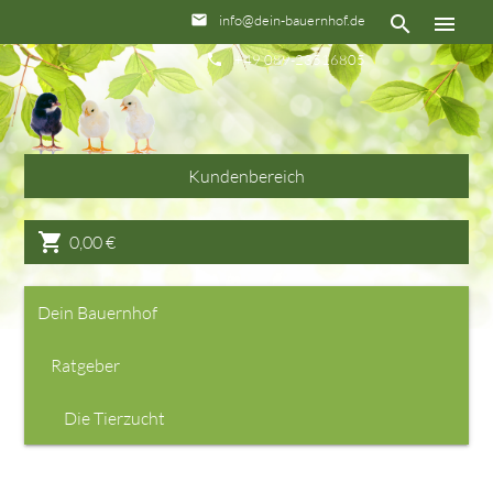
info@dein-bauernhof.de
email
search
menu
+49 089-23516805
phone
Kundenbereich
shopping_cart
0,00
€
Dein Bauernhof
Ratgeber
Die Tierzucht