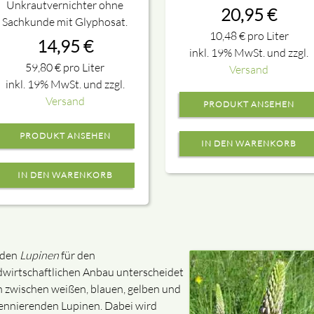
Unkrautvernichter ohne
20,95
€
Sachkunde mit Glyphosat.
10,48
€
pro Liter
14,95
€
inkl. 19% MwSt. und zzgl.
59,80
€
pro Liter
Versand
inkl. 19% MwSt. und zzgl.
Versand
PRODUKT ANSEHEN
PRODUKT ANSEHEN
 den
Lupinen
für den
dwirtschaftlichen Anbau unterscheidet
 zwischen weißen, blauen, gelben und
ennierenden Lupinen. Dabei wird