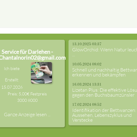
13.10.2025 03:37
GlowOrchid: Wenn Natur leuc
Service für Darlehen -
...
Chantalnorin02@gmail.com
10.05.2024 08:02
Ich biete
Schnell und nachhaltig Bettwa
erkennen und bekämpfen
Erstellt:
16.03.2024 13:31
15.07.2026
Lizetan Plus: Die effektive Lös
Preis: 5,00€ Festpreis
gegen den Buchsbaumzünsler
3000
8000
17.02.2024 08:52
Identifikation der Bettwanzen:
Ganze Anzeige lesen ...
Aussehen, Lebenszyklus und
Verstecke