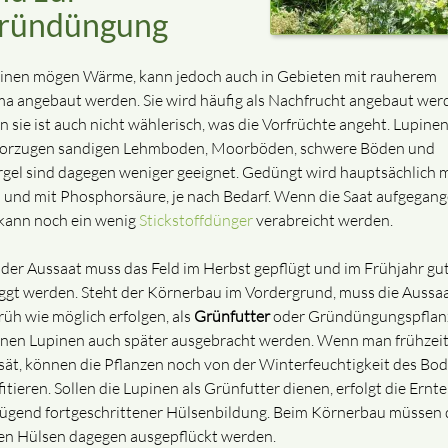
ründüngung
inen mögen Wärme, kann jedoch auch in Gebieten mit rauherem
ma angebaut werden. Sie wird häufig als Nachfrucht angebaut wer
n sie ist auch nicht wählerisch, was die Vorfrüchte angeht. Lupine
orzugen sandigen Lehmboden, Moorböden, schwere Böden und
gel sind dagegen weniger geeignet. Gedüngt wird hauptsächlich m
i und mit Phosphorsäure, je nach Bedarf. Wenn die Saat aufgegan
, kann noch ein wenig
Stickstoffdünger
verabreicht werden.
 der Aussaat muss das Feld im Herbst gepflügt und im Frühjahr gu
ggt werden. Steht der Körnerbau im Vordergrund, muss die Aussa
früh wie möglich erfolgen, als
Grünfutter
oder Gründüngungspflan
nen Lupinen auch später ausgebracht werden. Wenn man frühzeit
sät, können die Pflanzen noch von der Winterfeuchtigkeit des Bo
itieren. Sollen die Lupinen als Grünfutter dienen, erfolgt die Ernte
ügend fortgeschrittener Hülsenbildung. Beim Körnerbau müssen 
fen Hülsen dagegen ausgepflückt werden.