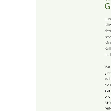
G
Lup
Kli
den
bev
Mer
Kal
ist
Vor
gee
so 
kön
aus
prof
gen
rei