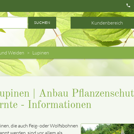
phone
Kundenbereich
SUCHEN
und Weiden
Lupinen
upinen | Anbau Pflanzenschut
rnte - Informationen
inen, die auch Feig- oder Wolfsbohnen
annt werden, sind vor allem als