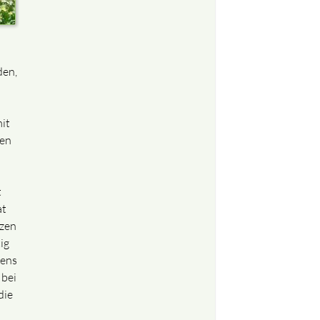
den,
n
it
gen
t
at
zen
ig
dens
 bei
die