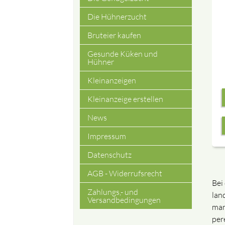
Die Hühnerzucht
Bruteier kaufen
Gesunde Küken und
Hühner
Kleinanzeigen
Kleinanzeige erstellen
News
Impressum
Datenschutz
AGB - Widerrufsrecht
Bei
Zahlungs,- und
lan
Versandbedingungen
man
per