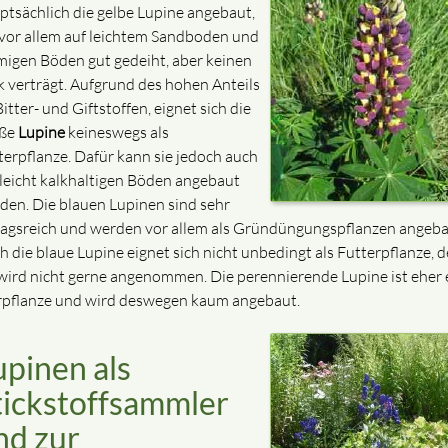
ptsächlich die gelbe Lupine angebaut,
 vor allem auf leichtem Sandboden und
migen Böden gut gedeiht, aber keinen
k verträgt. Aufgrund des hohen Anteils
itter- und Giftstoffen, eignet sich die
ße
Lupine
keineswegs als
terpflanze. Dafür kann sie jedoch auch
 leicht kalkhaltigen Böden angebaut
den. Die blauen Lupinen sind sehr
ragsreich und werden vor allem als Gründüngungspflanzen angeba
h die blaue Lupine eignet sich nicht unbedingt als Futterpflanze, 
 wird nicht gerne angenommen. Die perennierende Lupine ist eher 
rpflanze und wird deswegen kaum angebaut.
upinen als
tickstoffsammler
nd zur