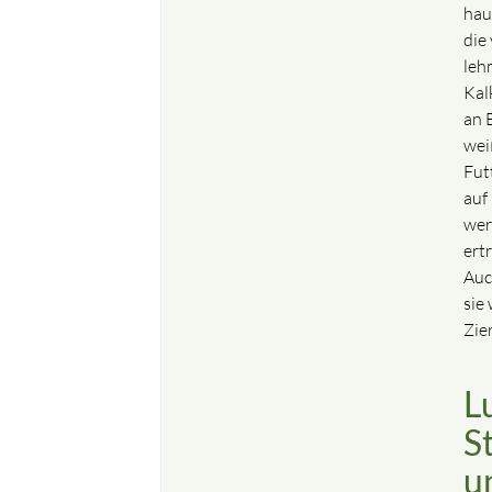
hau
die
leh
Kal
an B
wei
Fut
auf
wer
ert
Auc
sie
Zie
L
S
u