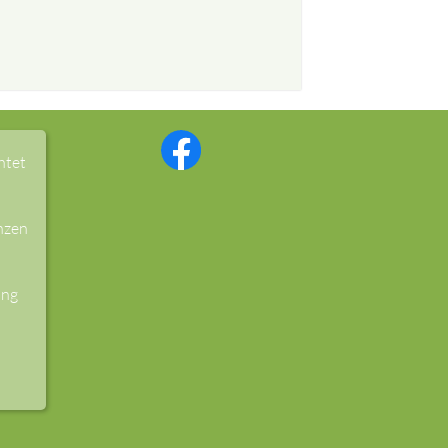
htet
nzen
ung