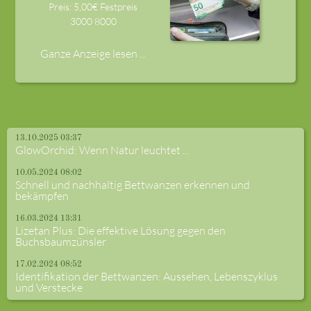
Preis: 5,00€ Festpreis
3000
8000
Ganze Anzeige lesen ...
13.10.2025 03:37
GlowOrchid: Wenn Natur leuchtet ...
10.05.2024 08:02
Schnell und nachhaltig Bettwanzen erkennen und
bekämpfen
16.03.2024 13:31
Lizetan Plus: Die effektive Lösung gegen den
Buchsbaumzünsler
17.02.2024 08:52
Identifikation der Bettwanzen: Aussehen, Lebenszyklus
und Verstecke