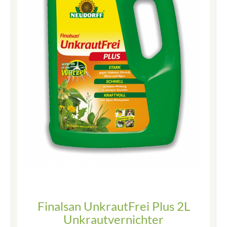
Finalsan UnkrautFrei Plus 2L
Unkrautvernichter