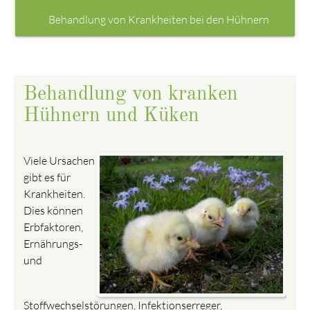
Behandlung von Krankheiten bei den Hühnern
Behandlung von kranken
Hühnern und Küken
Viele Ursachen
gibt es für
Krankheiten.
Dies können
Erbfaktoren,
Ernährungs-
und
Stoffwechselstörungen, Infektionserreger,