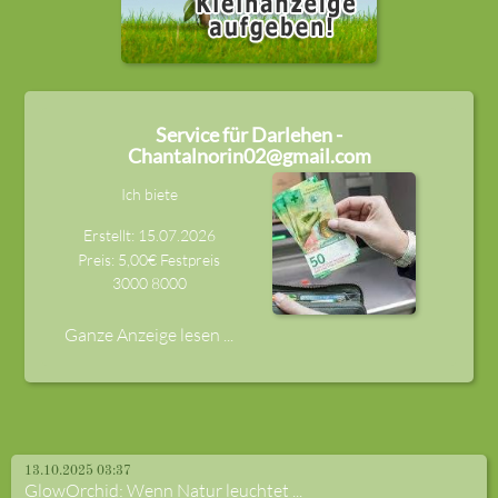
Service für Darlehen -
Chantalnorin02@gmail.com
Ich biete
Erstellt: 15.07.2026
Preis: 5,00€ Festpreis
3000
8000
Ganze Anzeige lesen ...
13.10.2025 03:37
GlowOrchid: Wenn Natur leuchtet ...