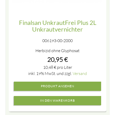
Finalsan UnkrautFrei Plus 2L
Unkrautvernichter
006193-00-2000
Herbizid ohne Glyphosat
20,95
€
10,48
€
pro Liter
inkl. 19% MwSt. und zzgl.
Versand
PRODUKT ANSEHEN