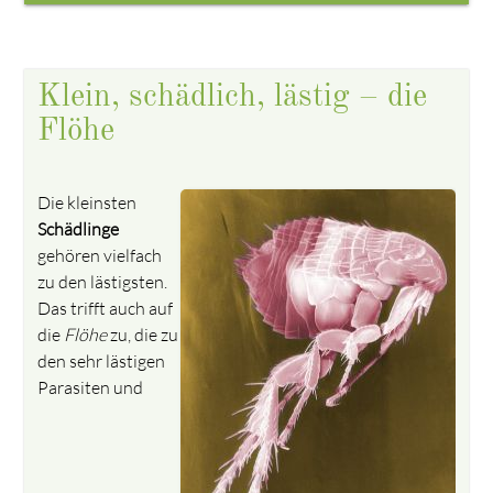
Klein, schädlich, lästig – die
Flöhe
Die kleinsten
Schädlinge
gehören vielfach
zu den lästigsten.
Das trifft auch auf
die
Flöhe
zu, die zu
den sehr lästigen
Parasiten und