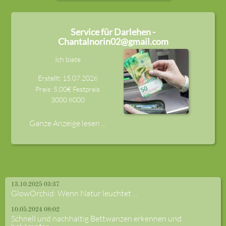
Service für Darlehen -
Chantalnorin02@gmail.com
Ich biete
Erstellt: 15.07.2026
Preis: 5,00€ Festpreis
3000
8000
Ganze Anzeige lesen ...
13.10.2025 03:37
GlowOrchid: Wenn Natur leuchtet ...
10.05.2024 08:02
Schnell und nachhaltig Bettwanzen erkennen und