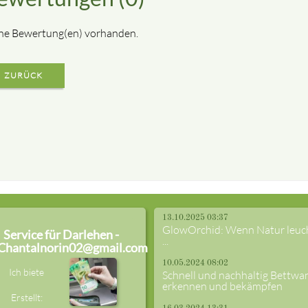
ne Bewertung(en) vorhanden.
ZURÜCK
13.10.2025 03:37
GlowOrchid: Wenn Natur leuc
Service für Darlehen -
...
Chantalnorin02@gmail.com
10.05.2024 08:02
Ich biete
Schnell und nachhaltig Bettwa
erkennen und bekämpfen
Erstellt: