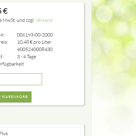
5
€
% MwSt. und zzgl.
Versand
Nr.:
006193-00-2000
eis:
10,48
€
pro Liter
4005240008430
it:
3 - 4 Tage
rfügbarkeit
Plus