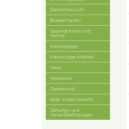
Die Hühnerzucht
Bruteier kaufen
Gesunde Küken und
Hühner
Kleinanzeigen
Kleinanzeige erstellen
News
Impressum
Datenschutz
AGB - Widerrufsrecht
Zahlungs,- und
Versandbedingungen