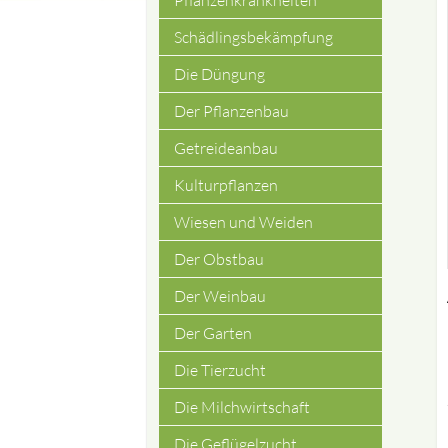
Pflanzenkrankheiten
Schädlingsbekämpfung
Die Düngung
Der Pflanzenbau
Getreideanbau
Kulturpflanzen
Wiesen und Weiden
Der Obstbau
Der Weinbau
Der Garten
Die Tierzucht
Die Milchwirtschaft
Die Geflügelzucht