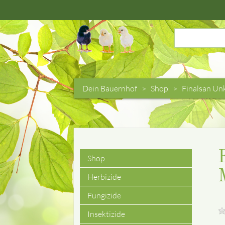
Suchbegriffe
Dein Bauernhof
Shop
Finalsan Unk
Shop
Navigation
Herbizide
überspringen
Fungizide
Insektizide