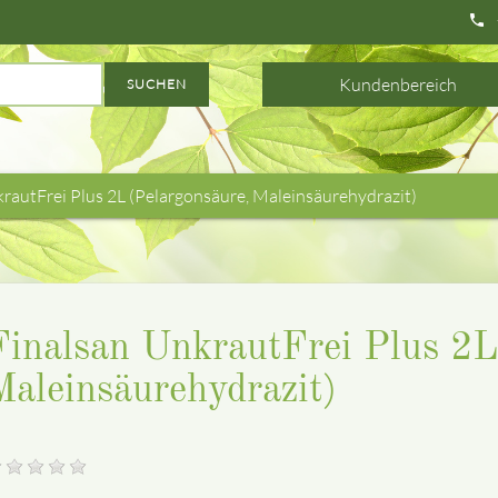
phone
Kundenbereich
SUCHEN
rautFrei Plus 2L (Pelargonsäure, Maleinsäurehydrazit)
Finalsan UnkrautFrei Plus 2L
Maleinsäurehydrazit)