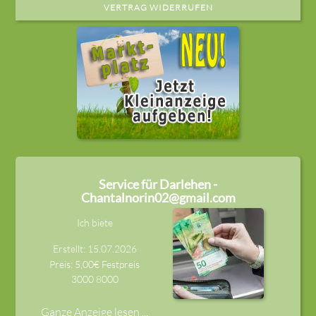
VERTRAG WIDERRUFEN
Service für Darlehen -
Chantalnorin02@gmail.com
Ich biete
Erstellt: 15.07.2026
Preis: 5,00€ Festpreis
3000
8000
Ganze Anzeige lesen ...