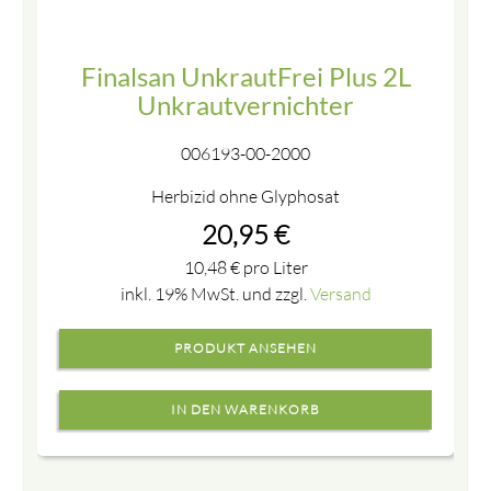
Finalsan UnkrautFrei Plus 2L
Unkrautvernichter
006193-00-2000
Herbizid ohne Glyphosat
20,95
€
10,48
€
pro Liter
inkl. 19% MwSt. und zzgl.
Versand
PRODUKT ANSEHEN