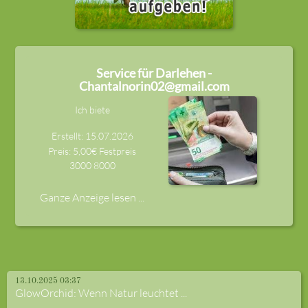
Service für Darlehen -
Chantalnorin02@gmail.com
Ich biete
Erstellt: 15.07.2026
Preis: 5,00€ Festpreis
3000
8000
Ganze Anzeige lesen ...
13.10.2025 03:37
GlowOrchid: Wenn Natur leuchtet ...