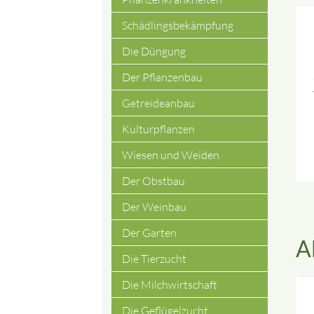
Schädlingsbekämpfung
Die Düngung
Der Pflanzenbau
Getreideanbau
Kulturpflanzen
Wiesen und Weiden
Der Obstbau
Der Weinbau
Der Garten
A
Die Tierzucht
Die Milchwirtschaft
Die Geflügelzucht