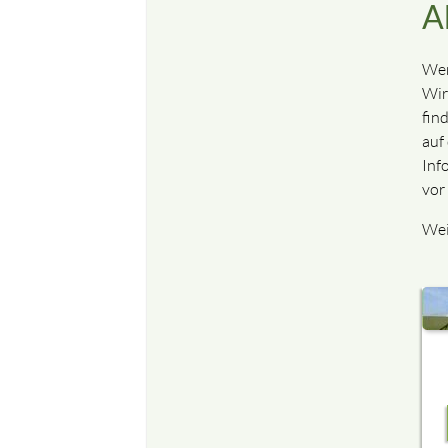
A
Wer
Wir
fin
auf
Inf
vor
Wei