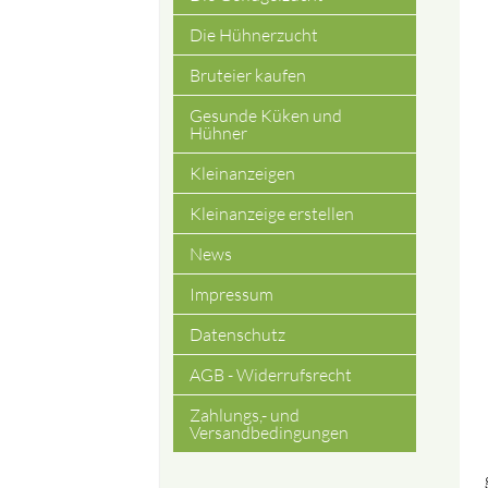
Die Hühnerzucht
Bruteier kaufen
Gesunde Küken und
Hühner
Kleinanzeigen
Kleinanzeige erstellen
News
Impressum
Datenschutz
AGB - Widerrufsrecht
Zahlungs,- und
Versandbedingungen