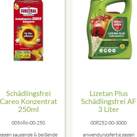
Schädlingsfrei
Lizetan Plus
Careo Konzentrat
Schädlingsfrei AF
250ml
3 Liter
005686-00-250
008252-00-3000
gegen saugende & beißende
anwendungsfertig gegen