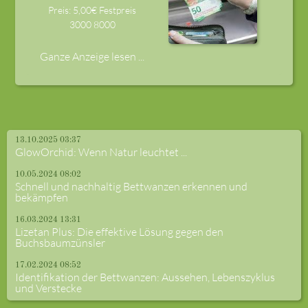
Preis: 5,00€ Festpreis
3000
8000
Ganze Anzeige lesen ...
13.10.2025 03:37
GlowOrchid: Wenn Natur leuchtet ...
10.05.2024 08:02
Schnell und nachhaltig Bettwanzen erkennen und
bekämpfen
16.03.2024 13:31
Lizetan Plus: Die effektive Lösung gegen den
Buchsbaumzünsler
17.02.2024 08:52
Identifikation der Bettwanzen: Aussehen, Lebenszyklus
und Verstecke