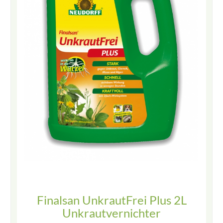
Finalsan UnkrautFrei Plus 2L
Unkrautvernichter