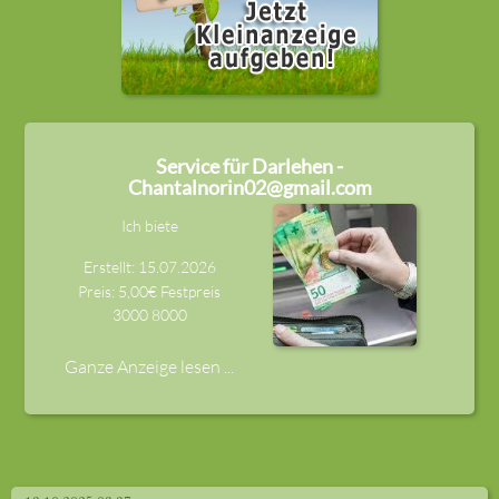
Service für Darlehen -
Chantalnorin02@gmail.com
Ich biete
Erstellt: 15.07.2026
Preis: 5,00€ Festpreis
3000
8000
Ganze Anzeige lesen ...