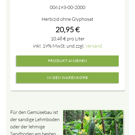
006193-00-2000
Herbizid ohne Glyphosat
20,95
€
10,48
€
pro Liter
inkl. 19% MwSt. und zzgl.
Versand
PRODUKT ANSEHEN
Für den Gemüsebau ist
der sandige Lehmboden
oder der lehmige
Sandboden am besten