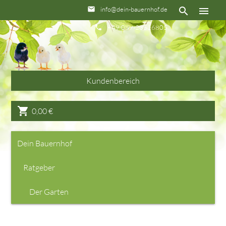
info@dein-bauernhof.de
email
search
menu
+49 089-23516805
phone
Kundenbereich
shopping_cart
0,00
€
Dein Bauernhof
Ratgeber
Der Garten