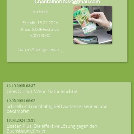
Chantalnorin02@gmail.com
Ich biete
Erstellt: 15.07.2026
Preis: 5,00€ Festpreis
3000
8000
Ganze Anzeige lesen ...
13.10.2025 03:37
GlowOrchid: Wenn Natur leuchtet ...
10.05.2024 08:02
Schnell und nachhaltig Bettwanzen erkennen und
bekämpfen
16.03.2024 13:31
Lizetan Plus: Die effektive Lösung gegen den
Buchsbaumzünsler