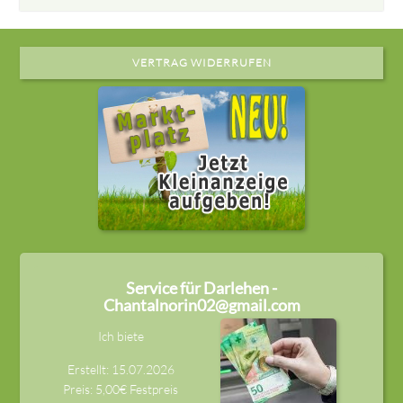
VERTRAG WIDERRUFEN
Service für Darlehen -
Chantalnorin02@gmail.com
Ich biete
Erstellt: 15.07.2026
Preis: 5,00€ Festpreis