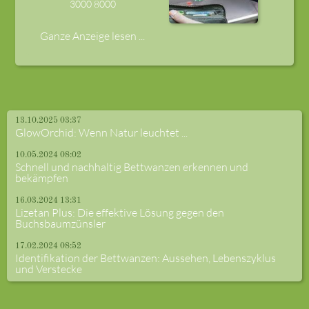
3000
8000
Ganze Anzeige lesen ...
13.10.2025 03:37
GlowOrchid: Wenn Natur leuchtet ...
10.05.2024 08:02
Schnell und nachhaltig Bettwanzen erkennen und
bekämpfen
16.03.2024 13:31
Lizetan Plus: Die effektive Lösung gegen den
Buchsbaumzünsler
17.02.2024 08:52
Identifikation der Bettwanzen: Aussehen, Lebenszyklus
und Verstecke