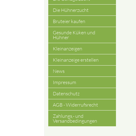
Die Hühnerzucht
Bruteier kaufen
Gesunde Küken und
Hühner
Kleinanzeigen
Kleinanzeige erstellen
News
Impressum
Datenschutz
AGB - Widerrufsrecht
Zahlungs,- und
Versandbedingungen