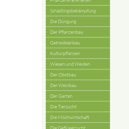
Pflanzenkrankheiten
Schädlingsbekämpfung
Die Düngung
Der Pflanzenbau
Getreideanbau
Kulturpflanzen
Wiesen und Weiden
Der Obstbau
Der Weinbau
Der Garten
Die Tierzucht
Die Milchwirtschaft
Die Geflügelzucht