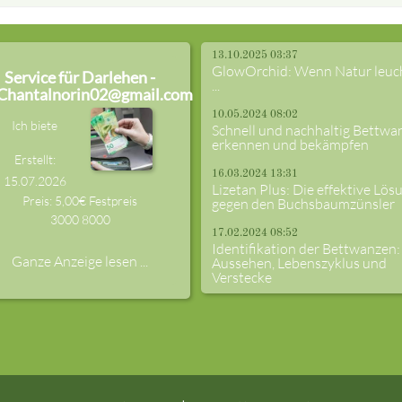
13.10.2025 03:37
GlowOrchid: Wenn Natur leuc
Service für Darlehen -
...
Chantalnorin02@gmail.com
10.05.2024 08:02
Ich biete
Schnell und nachhaltig Bettwa
erkennen und bekämpfen
Erstellt:
16.03.2024 13:31
15.07.2026
Lizetan Plus: Die effektive Lös
Preis: 5,00€ Festpreis
gegen den Buchsbaumzünsler
3000
8000
17.02.2024 08:52
Identifikation der Bettwanzen:
Ganze Anzeige lesen ...
Aussehen, Lebenszyklus und
Verstecke