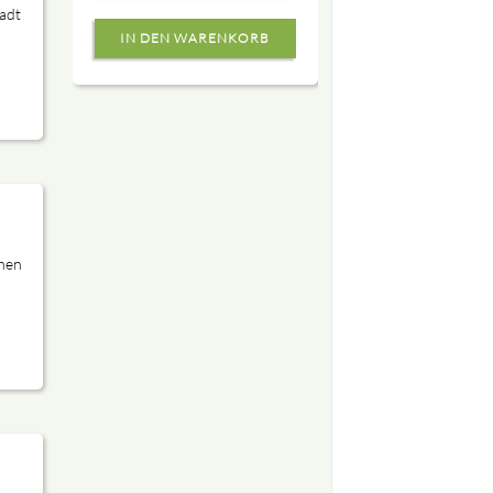
adt
hen