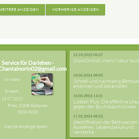
WEITERE ANZEIGEN
VORHERIGE ANZEIGEN
13.10.2025 03:37
GlowOrchid: Wenn Natur leuc
Service für Darlehen -
...
Chantalnorin02@gmail.com
10.05.2024 08:02
Ich biete
Schnell und nachhaltig Bettwa
erkennen und bekämpfen
Erstellt:
16.03.2024 13:31
15.07.2026
Lizetan Plus: Die effektive Lös
Preis: 5,00€ Festpreis
gegen den Buchsbaumzünsler
3000
8000
17.02.2024 08:52
Identifikation der Bettwanzen:
Ganze Anzeige lesen ...
Aussehen, Lebenszyklus und
Verstecke