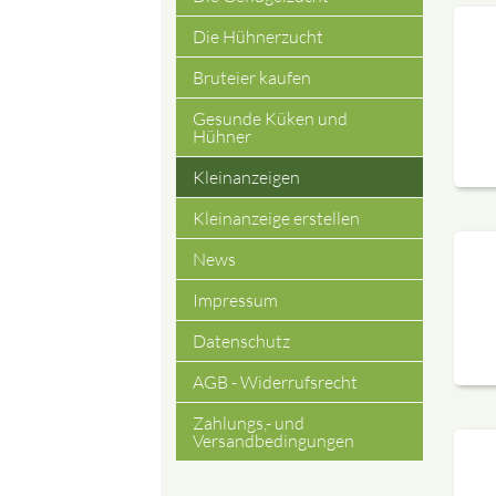
Die Hühnerzucht
Bruteier kaufen
Gesunde Küken und
Hühner
Kleinanzeigen
Kleinanzeige erstellen
News
Impressum
Datenschutz
AGB - Widerrufsrecht
Zahlungs,- und
Versandbedingungen