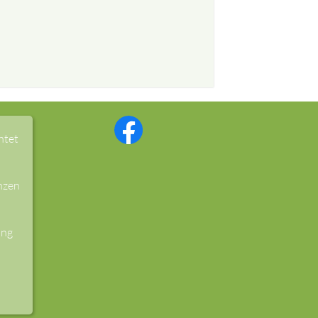
htet
nzen
ung