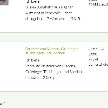
Ich biete
79853
Lenzk
Sussex Junghahn aus eigener
Aufzucht in liebevolle Hände
abzugeben. 17 Wochen alt. *NUR
Bruteier von Marans, Grünleger,
06.07.2020
Türkisleger und Sperber
2,00€
74594
Ich biete
Bergertshof
Verkaufe Bruteier von Marans,
Grünleger, Türkisleger und Sperber
für jeweils 2 €/Ei per
e: 1