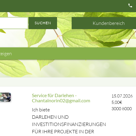
phone
Kundenbereich
SUCHEN
zeigen
Service für Darlehen -
15.07.2026
Chantalnorin02@gmail.com
5,00€
3000
8000
Ich biete
DARLEHEN UND
INVESTITIONSFINANZIERUNGEN
FÜR IHRE PROJEKTE IN DER