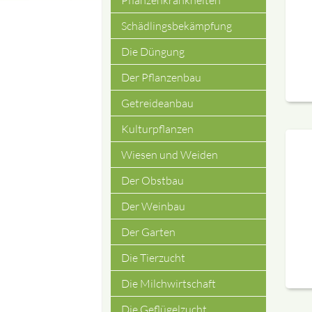
Pflanzenkrankheiten
Schädlingsbekämpfung
Die Düngung
Der Pflanzenbau
Getreideanbau
Kulturpflanzen
Wiesen und Weiden
Der Obstbau
Der Weinbau
Der Garten
Die Tierzucht
Die Milchwirtschaft
Die Geflügelzucht