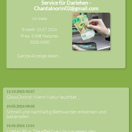
Service für Darlehen -
Chantalnorin02@gmail.com
Ich biete
Erstellt: 15.07.2026
Preis: 5,00€ Festpreis
3000
8000
Ganze Anzeige lesen ...
13.10.2025 03:37
GlowOrchid: Wenn Natur leuchtet ...
10.05.2024 08:02
Schnell und nachhaltig Bettwanzen erkennen und
bekämpfen
16.03.2024 13:31
Lizetan Plus: Die effektive Lösung gegen den