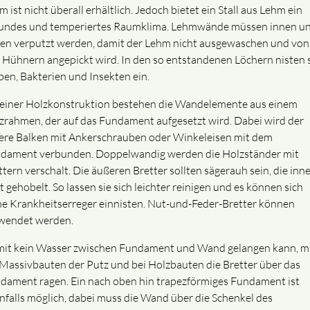
 ist nicht überall erhältlich. Jedoch bietet ein Stall aus Lehm ein
undes und temperiertes Raumklima. Lehmwände müssen innen u
en verputzt werden, damit der Lehm nicht ausgewaschen und von
 Hühnern angepickt wird. In den so entstandenen Löchern nisten 
ben, Bakterien und Insekten ein.
 einer Holzkonstruktion bestehen die Wandelemente aus einem
zrahmen, der auf das Fundament aufgesetzt wird. Dabei wird der
ere Balken mit Ankerschrauben oder Winkeleisen mit dem
dament verbunden. Doppelwandig werden die Holzständer mit
ttern verschalt. Die äußeren Bretter sollten sägerauh sein, die inn
t gehobelt. So lassen sie sich leichter reinigen und es können sich
ne Krankheitserreger einnisten. Nut-und-Feder-Bretter können
wendet werden.
it kein Wasser zwischen Fundament und Wand gelangen kann, m
 Massivbauten der Putz und bei Holzbauten die Bretter über das
dament ragen. Ein nach oben hin trapezförmiges Fundament ist
nfalls möglich, dabei muss die Wand über die Schenkel des