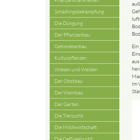
Pflanzenkrankheiten
auße
Gef
Schädlingsbekämpfung
luf
Die Düngung
Bod
Bod
Der Pflanzenbau
Ein
Getreideanbau
Ein
Kulturpflanzen
aus
her
Wiesen und Weiden
Mau
Der Obstbau
Im 
Stä
Der Weinbau
Der Garten
Die Tierzucht
Die Milchwirtschaft
Die Geflügelzucht