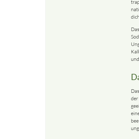
tra
nat
dich
Das
Sod
Ung
Kal
und
Da
Das
der
gee
ein
bee
ung