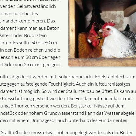
wenden. Selbstverständlich
n man auch beides
einander kombinieren. Das
dament kann man aus Beton,
kstein oder Bruchstein
chten. Es sollte 50 bis 60 cm
f in den Boden reichen und die
ensohle um 30 cm überragen.
e Dicke von 25 cm ist geeignet.
sollte abgedeckt werden mit Isolierpappe oder Edelstahlblech zum
utz gegen aufsteigende Feuchtigkeit. Auch ein luftdurchlässiges
dament ist möglich. So wird der Stallunterbau belüftet. Es kann au
e Kiesschüttung gestellt werden. Die Fundamentmauer kann mit
tungsöffnungen versehen werden. Bei starker Nässe auf dem
ndstück oder hohem Grundwasserstand kann das Wasser abgelei
den mit einem Drainageschlauch unterhalb des Fundamentes.
 Stallfußboden muss etwas höher angelegt werden als der Boden