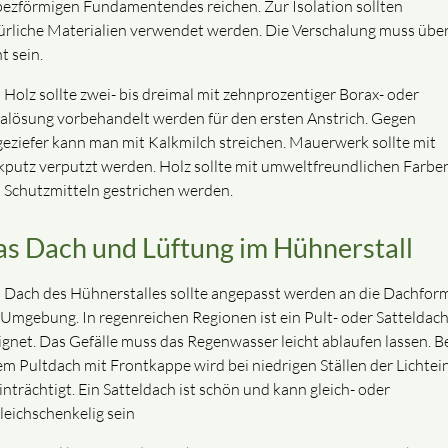
pezförmigen Fundamentendes reichen. Zur Isolation sollten
ürliche Materialien verwendet werden. Die Verschalung muss über
t sein.
 Holz sollte zwei- bis dreimal mit zehnprozentiger Borax- oder
alösung vorbehandelt werden für den ersten Anstrich. Gegen
eziefer kann man mit Kalkmilch streichen. Mauerwerk sollte mit
kputz verputzt werden. Holz sollte mit umweltfreundlichen Farbe
 Schutzmitteln gestrichen werden.
s Dach und Lüftung im Hühnerstall
 Dach des Hühnerstalles sollte angepasst werden an die Dachfor
 Umgebung. In regenreichen Regionen ist ein Pult- oder Satteldac
ignet. Das Gefälle muss das Regenwasser leicht ablaufen lassen. B
em Pultdach mit Frontkappe wird bei niedrigen Ställen der Lichtein
inträchtigt. Ein Satteldach ist schön und kann gleich- oder
leichschenkelig sein