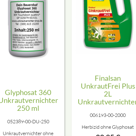
Finalsan
UnkrautFrei Plus
Glyphosat 360
2L
Unkrautvernichter
Unkrautvernichte
250 ml
006193-00-2000
052389-00-DU-250
Herbizid ohne Glyphosat
Unkrautvernichter ohne