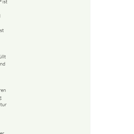
 ist
d
st
llt
und
ren
g
atur
er