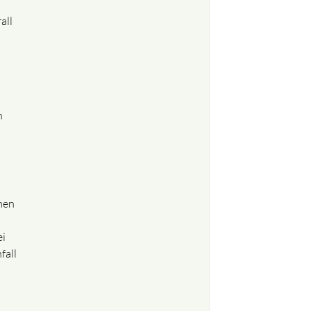
all
n
men
h
ei
fall