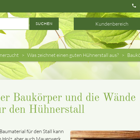
phone
Kundenbereich
SUCHEN
nerzucht
Was zeichnet einen guten Hühnerstall aus?
Baukö
er Baukörper und die Wände
ür den Hühnerstall
 Baumaterial für den Stall kann
 Holz, aber auch Mauerwerk