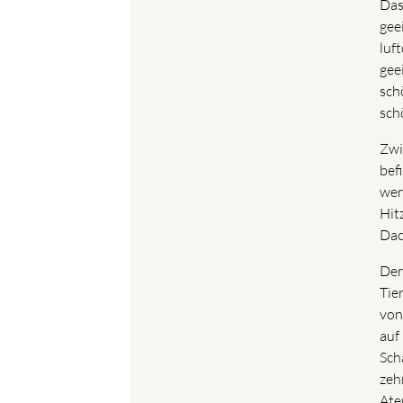
Das
gee
luf
gee
sch
sch
Zwi
bef
wer
Hit
Dac
Der
Tie
von
auf
Sch
zeh
Ate