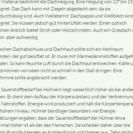
 Material bestimmt die Dachneigung. Eine Neigung von 12° bis 15°
ignet. Das Dach kann mit Ziegeln abgedeckt sein, da sie
tdurchlässig sind. Auch Welleternit, Dachpappe und Wellblech sin
ignet. Sie müssen jedoch gut hinterlüftet werden. Einen optisch
önen Anblick bietet Stroh oder Holzschindeln. Auch ein Grasdach i
ön, aber aufwendig.
schen Dachabschluss und Dachhaut sollte sich ein Hohlraum
inden, der gut belüftet ist. Er muss mit Wärmedämmstoffen aufgefü
den. So kann feuchte Luft durch die Dachhaut entweichen. Kälte 
ze können von oben nicht so schnell in den Stall dringen. Eine
hrinne sollte angebracht werden.
 Sauerstoffbedarf bei Hühnern liegt wesentlich höher als bei ande
ren. Er dient dem Aufbau der Körpersubstanz und der Verbrennun
 Nährstoffen. Energie wird produziert und hält die Körpertemper
 hohem Niveau. Hühner benötigen besonders viel Energie.
ätzungen ergaben, dass der Sauerstoffbedarf der Hühner etwa
nmal höher ist als der des Menschen. Sie scheiden daher über die
mluft große Mengen an Kohlendioxid und Wasser aus. Zehn Hühn