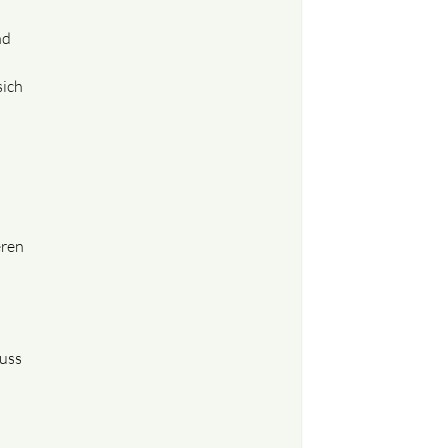
nd
sich
eren
uss