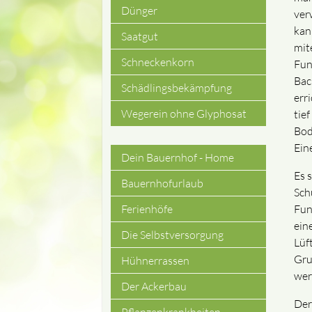
Dünger
ver
kan
Saatgut
mit
Schneckenkorn
Fun
Bac
Schädlingsbekämpfung
erri
Wegerein ohne Glyphosat
tie
Bod
Ein
Dein Bauernhof - Home
Navigation
Es 
Bauernhofurlaub
Sch
überspringen
Fun
Ferienhöfe
ein
Die Selbstversorgung
Lüf
Gru
Hühnerrassen
wer
Der Ackerbau
Der