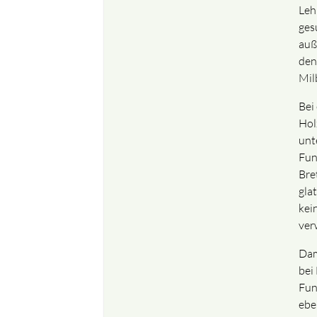
Lehm
ges
auß
den
Mil
Bei
Hol
unt
Fun
Bre
glat
kei
ver
Dam
bei
Fun
ebe