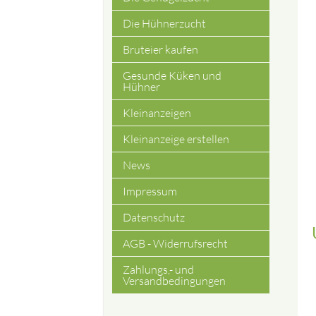
Die Hühnerzucht
Bruteier kaufen
Gesunde Küken und
Hühner
Kleinanzeigen
Kleinanzeige erstellen
News
Impressum
Datenschutz
AGB - Widerrufsrecht
Zahlungs,- und
Versandbedingungen