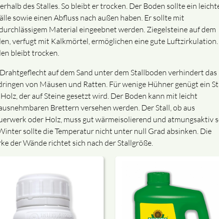
rhalb des Stalles. So bleibt er trocken. Der Boden sollte ein leicht
älle sowie einen Abfluss nach außen haben. Er sollte mit
tdurchlässigem Material eingeebnet werden. Ziegelsteine auf dem
en, verfugt mit Kalkmörtel, ermöglichen eine gute Luftzirkulation.
en bleibt trocken.
 Drahtgeflecht auf dem Sand unter dem Stallboden verhindert das
dringen von Mäusen und Ratten. Für wenige Hühner genügt ein St
 Holz, der auf Steine gesetzt wird. Der Boden kann mit leicht
ausnehmbaren Brettern versehen werden. Der Stall, ob aus
erwerk oder Holz, muss gut wärmeisolierend und atmungsaktiv s
Winter sollte die Temperatur nicht unter null Grad absinken. Die
rke der Wände richtet sich nach der Stallgröße.