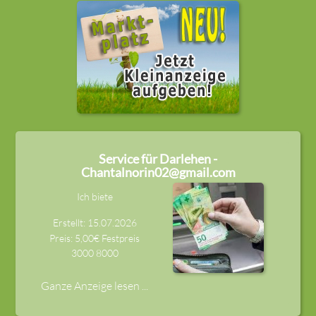
Service für Darlehen -
Chantalnorin02@gmail.com
Ich biete
Erstellt: 15.07.2026
Preis: 5,00€ Festpreis
3000
8000
Ganze Anzeige lesen ...