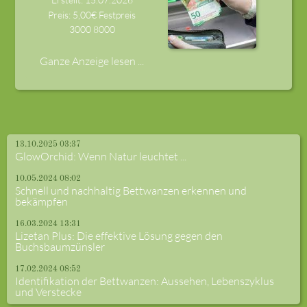
Preis: 5,00€ Festpreis
3000
8000
Ganze Anzeige lesen ...
13.10.2025 03:37
GlowOrchid: Wenn Natur leuchtet ...
10.05.2024 08:02
Schnell und nachhaltig Bettwanzen erkennen und
bekämpfen
16.03.2024 13:31
Lizetan Plus: Die effektive Lösung gegen den
Buchsbaumzünsler
17.02.2024 08:52
Identifikation der Bettwanzen: Aussehen, Lebenszyklus
und Verstecke