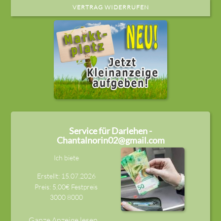
VERTRAG WIDERRUFEN
Service für Darlehen -
Chantalnorin02@gmail.com
Ich biete
Erstellt: 15.07.2026
Preis: 5,00€ Festpreis
3000
8000
Ganze Anzeige lesen ...