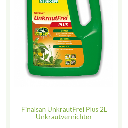
Finalsan UnkrautFrei Plus 2L
Unkrautvernichter