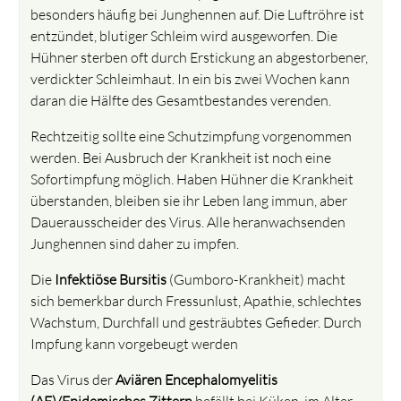
besonders häufig bei Junghennen auf. Die Luftröhre ist
entzündet, blutiger Schleim wird ausgeworfen. Die
Hühner sterben oft durch Erstickung an abgestorbener,
verdickter Schleimhaut. In ein bis zwei Wochen kann
daran die Hälfte des Gesamtbestandes verenden.
Rechtzeitig sollte eine Schutzimpfung vorgenommen
werden. Bei Ausbruch der Krankheit ist noch eine
Sofortimpfung möglich. Haben Hühner die Krankheit
überstanden, bleiben sie ihr Leben lang immun, aber
Dauerausscheider des Virus. Alle heranwachsenden
Junghennen sind daher zu impfen.
Die
Infektiöse Bursitis
(Gumboro-Krankheit) macht
sich bemerkbar durch Fressunlust, Apathie, schlechtes
Wachstum, Durchfall und gesträubtes Gefieder. Durch
Impfung kann vorgebeugt werden
Das Virus der
Aviären Encephalomyelitis
(AE)/Epidemisches Zittern
befällt bei Küken im Alter