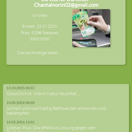
Chantalnorin02@gmail.com
Ich biete
Erstellt: 15.07.2026
Preis: 5,00€ Festpreis
3000
8000
Ganze Anzeige lesen ...
13.10.2025 03:37
GlowOrchid: Wenn Natur leuchtet ...
10.05.2024 08:02
Schnell und nachhaltig Bettwanzen erkennen und
bekämpfen
16.03.2024 13:31
Lizetan Plus: Die effektive Lösung gegen den