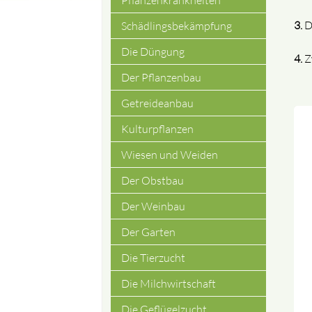
Pflanzenkrankheiten
3.
Da
Schädlingsbekämpfung
Die Düngung
4.
Zw
Der Pflanzenbau
Getreideanbau
Kulturpflanzen
Wiesen und Weiden
Der Obstbau
Der Weinbau
Der Garten
Die Tierzucht
Die Milchwirtschaft
Die Geflügelzucht