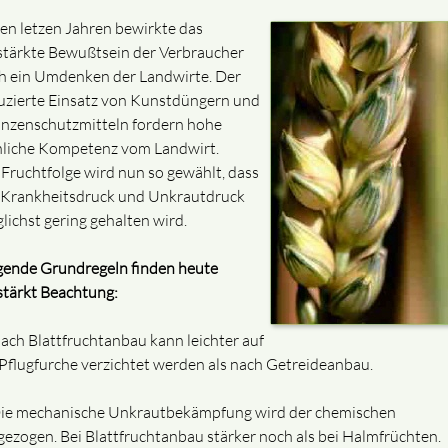
den letzen Jahren bewirkte das
stärkte Bewußtsein der Verbraucher
h ein Umdenken der Landwirte. Der
uzierte Einsatz von Kunstdüngern und
anzenschutzmitteln fordern hohe
hliche Kompetenz vom Landwirt.
 Fruchtfolge wird nun so gewählt, dass
 Krankheitsdruck und Unkrautdruck
lichst gering gehalten wird.
gende Grundregeln finden heute
stärkt Beachtung:
ch Blattfruchtanbau kann leichter auf
 Pflugfurche verzichtet werden als nach Getreideanbau.
ie mechanische Unkrautbekämpfung wird der chemischen
gezogen. Bei Blattfruchtanbau stärker noch als bei Halmfrüchten.