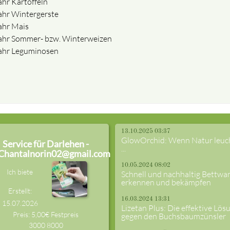
ahr Kartoffeln
ahr Wintergerste
ahr Mais
ahr Sommer- bzw. Winterweizen
ahr Leguminosen
13.10.2025 03:37
GlowOrchid: Wenn Natur leuc
Service für Darlehen -
...
Chantalnorin02@gmail.com
10.05.2024 08:02
Ich biete
Schnell und nachhaltig Bettwa
erkennen und bekämpfen
Erstellt:
16.03.2024 13:31
15.07.2026
Lizetan Plus: Die effektive Lös
Preis: 5,00€ Festpreis
gegen den Buchsbaumzünsler
3000
8000