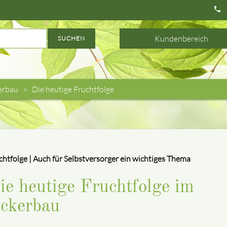
phone
Kundenbereich
SUCHEN
erbau
Die heutige Fruchtfolge
chtfolge | Auch für Selbstversorger ein wichtiges Thema
ie heutige Fruchtfolge im
ckerbau