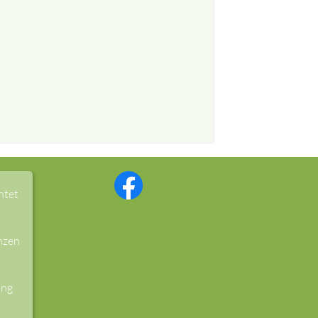
htet
nzen
ung