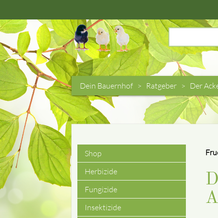
Suchbegriffe
Dein Bauernhof
Ratgeber
Der Ack
Fru
Shop
Navigation
Herbizide
D
überspringen
Fungizide
A
Insektizide