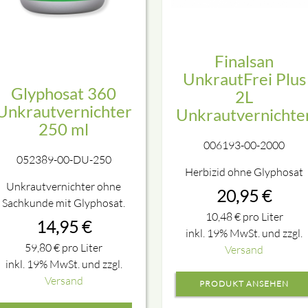
Finalsan
UnkrautFrei Plus
Glyphosat 360
2L
Unkrautvernichter
Unkrautvernichte
250 ml
006193-00-2000
052389-00-DU-250
Herbizid ohne Glyphosat
Unkrautvernichter ohne
20,95
€
Sachkunde mit Glyphosat.
10,48
€
pro Liter
14,95
€
inkl. 19% MwSt. und zzgl.
59,80
€
pro Liter
Versand
inkl. 19% MwSt. und zzgl.
Versand
PRODUKT ANSEHEN