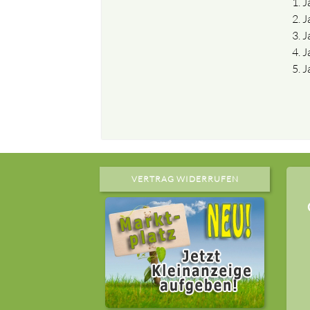
J
J
J
J
J
VERTRAG WIDERRUFEN