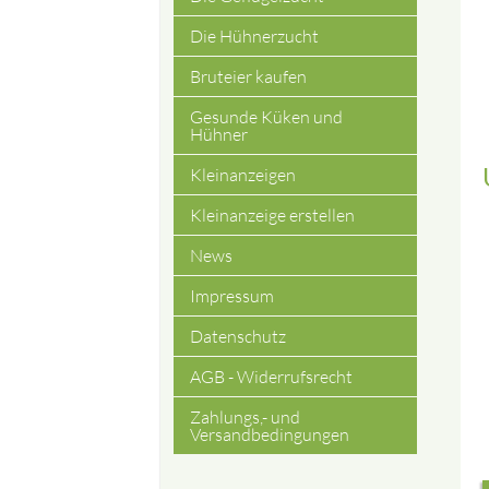
Die Hühnerzucht
Bruteier kaufen
Gesunde Küken und
Hühner
Kleinanzeigen
Kleinanzeige erstellen
News
Impressum
Datenschutz
AGB - Widerrufsrecht
Zahlungs,- und
Versandbedingungen