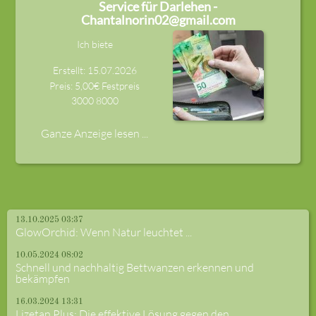
Service für Darlehen -
Chantalnorin02@gmail.com
Ich biete
Erstellt: 15.07.2026
Preis: 5,00€ Festpreis
3000
8000
Ganze Anzeige lesen ...
13.10.2025 03:37
GlowOrchid: Wenn Natur leuchtet ...
10.05.2024 08:02
Schnell und nachhaltig Bettwanzen erkennen und
bekämpfen
16.03.2024 13:31
Lizetan Plus: Die effektive Lösung gegen den