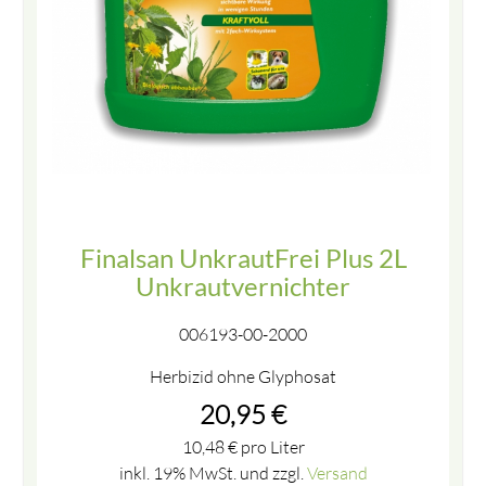
Finalsan UnkrautFrei Plus 2L
Unkrautvernichter
006193-00-2000
Herbizid ohne Glyphosat
20,95
€
10,48
€
pro Liter
inkl. 19% MwSt. und zzgl.
Versand