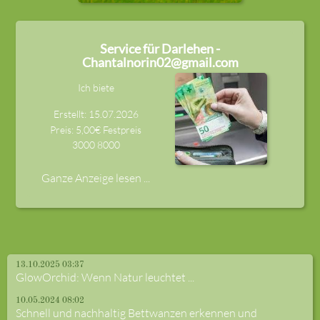
Service für Darlehen -
Chantalnorin02@gmail.com
Ich biete
Erstellt: 15.07.2026
Preis: 5,00€ Festpreis
3000
8000
Ganze Anzeige lesen ...
13.10.2025 03:37
GlowOrchid: Wenn Natur leuchtet ...
10.05.2024 08:02
Schnell und nachhaltig Bettwanzen erkennen und