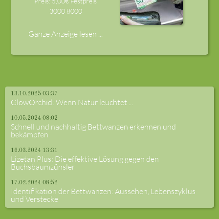
Preis: 5,00€ Festpreis
3000
8000
Ganze Anzeige lesen ...
13.10.2025 03:37
GlowOrchid: Wenn Natur leuchtet ...
10.05.2024 08:02
Schnell und nachhaltig Bettwanzen erkennen und
bekämpfen
16.03.2024 13:31
Lizetan Plus: Die effektive Lösung gegen den
Buchsbaumzünsler
17.02.2024 08:52
Identifikation der Bettwanzen: Aussehen, Lebenszyklus
und Verstecke