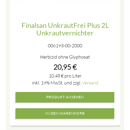
Finalsan UnkrautFrei Plus 2L
Unkrautvernichter
006193-00-2000
Herbizid ohne Glyphosat
20,95
€
10,48
€
pro Liter
inkl. 19% MwSt. und zzgl.
Versand
PRODUKT ANSEHEN