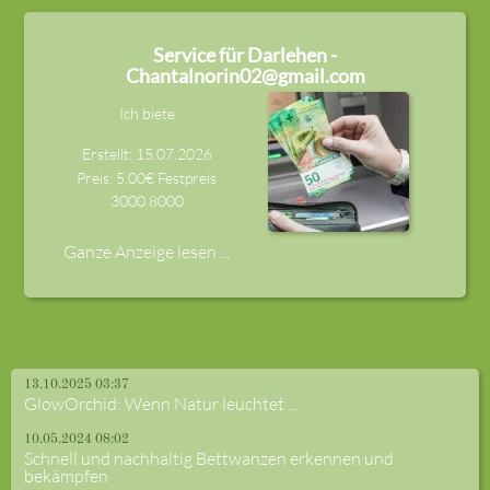
Service für Darlehen -
Chantalnorin02@gmail.com
Ich biete
Erstellt: 15.07.2026
Preis: 5,00€ Festpreis
3000
8000
Ganze Anzeige lesen ...
13.10.2025 03:37
GlowOrchid: Wenn Natur leuchtet ...
10.05.2024 08:02
Schnell und nachhaltig Bettwanzen erkennen und
bekämpfen