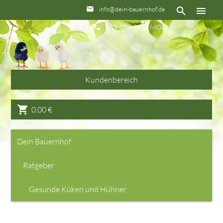
info@dein-bauernhof.de
email
search
menu
+49 089-23516805
phone
Kundenbereich
shopping_cart
0,00
€
Dein Bauernhof
Ratgeber
Gesunde Küken und Hühner