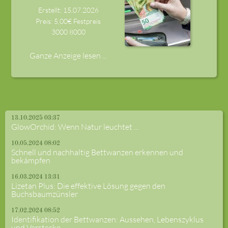
Erstellt: 15.07.2026
Preis: 5,00€ Festpreis
3000
8000
Ganze Anzeige lesen ...
13.10.2025 03:37
GlowOrchid: Wenn Natur leuchtet ...
10.05.2024 08:02
Schnell und nachhaltig Bettwanzen erkennen und
bekämpfen
16.03.2024 13:31
Lizetan Plus: Die effektive Lösung gegen den
Buchsbaumzünsler
17.02.2024 08:52
Identifikation der Bettwanzen: Aussehen, Lebenszyklus
und Verstecke