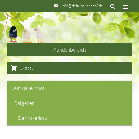
info@dein-bauernhof.de
email
search
menu
+49 089-23516805
phone
Kundenbereich
shopping_cart
0,00
€
Dein Bauernhof
Ratgeber
Der Ackerbau