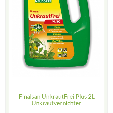
Finalsan UnkrautFrei Plus 2L
Unkrautvernichter