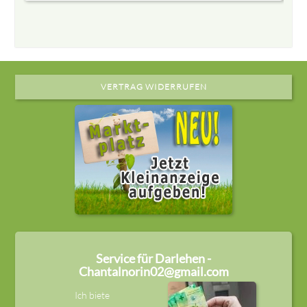
VERTRAG WIDERRUFEN
Service für Darlehen -
Chantalnorin02@gmail.com
Ich biete