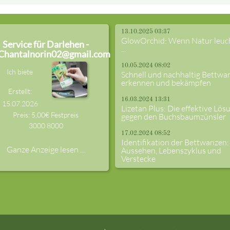
13.10.2025 03:37
GlowOrchid: Wenn Natur leuc
Service für Darlehen -
...
Chantalnorin02@gmail.com
10.05.2024 08:02
Ich biete
Schnell und nachhaltig Bettwa
erkennen und bekämpfen
Erstellt:
16.03.2024 13:31
15.07.2026
Lizetan Plus: Die effektive Lös
Preis: 5,00€ Festpreis
gegen den Buchsbaumzünsler
3000
8000
17.02.2024 08:52
Identifikation der Bettwanzen:
Ganze Anzeige lesen ...
Aussehen, Lebenszyklus und
Verstecke