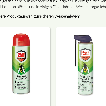
h gefährlich sein, insbesondere für Allergiker. Ein einziger Stich 
ktionen auslösen, und in einigen Fällen können Wespen sogar le
ere Produktauswahl zur sicheren Wespenabwehr
des Abgabegespräch und Informationsvideo zum Erwerb dieses P