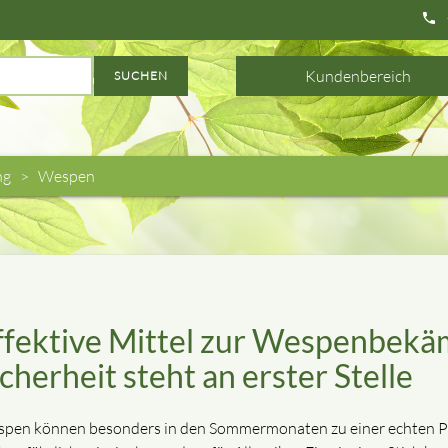
phone
Kundenbereich
SUCHEN
ng
Wespen
ffektive Mittel zur Wespenbekä
icherheit steht an erster Stelle
pen können besonders in den Sommermonaten zu einer echten Pla