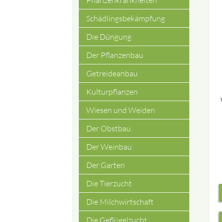
Pflanzenkrankheiten
Schädlingsbekämpfung
Die Düngung
Der Pflanzenbau
Getreideanbau
Kulturpflanzen
Wiesen und Weiden
Der Obstbau
Der Weinbau
Der Garten
Die Tierzucht
Die Milchwirtschaft
Die Geflügelzucht