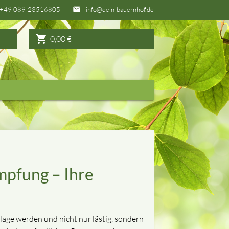
+49 089-23516805
info@dein-bauernhof.de
email
shopping_cart
0,00
€
mpfung – Ihre
ge werden und nicht nur lästig, sondern