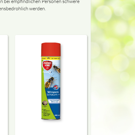
kann bei empfindlichen Personen schwere
bensbedrohlich werden.
close
roduktes