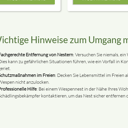
en Sie das Informationsvideo sorgfältig an und bestätigen dies d
 noch Fragen zum Produkt haben, erreichen Sie uns auch jederzeit 
ständig gesehen und verstanden zu haben.
ichtige Hinweise zum Umgang 
BESTÄTIGEN
Fachgerechte Entfernung von Nestern
: Versuchen Sie niemals, ei
Dies kann zu gefährlichen Situationen führen, wie ein Vorfall in Ko
eriet.
Schutzmaßnahmen im Freien
: Decken Sie Lebensmittel im Freien 
Wespen nicht anzulocken.
Professionelle Hilfe
: Bei einem Wespennest in der Nähe Ihres Wohn
Schädlingsbekämpfer kontaktieren, um das Nest sicher entfernen o