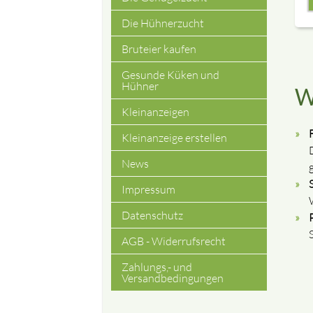
⇓ Bitte schau
Die Hühnerzucht
Sollten Sie
Bruteier kaufen
Gesunde Küken und
Ich bestätige das Video voll
Hühner
W
Kleinanzeigen
Kleinanzeige erstellen
News
g
Impressum
Datenschutz
AGB - Widerrufsrecht
Zahlungs,- und
Versandbedingungen