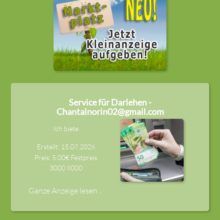
Service für Darlehen -
Chantalnorin02@gmail.com
Ich biete
Erstellt: 15.07.2026
Preis: 5,00€ Festpreis
3000
8000
Ganze Anzeige lesen ...