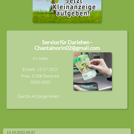
Service für Darlehen -
Chantalnorin02@gmail.com
Ich biete
Erstellt: 15.07.2026
Preis: 5,00€ Festpreis
3000
8000
Ganze Anzeige lesen ...
13.10.2025 03:37