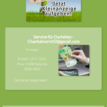
Service für Darlehen -
Chantalnorin02@gmail.com
Ich biete
Erstellt: 15.07.2026
Preis: 5,00€ Festpreis
3000
8000
Ganze Anzeige lesen ...