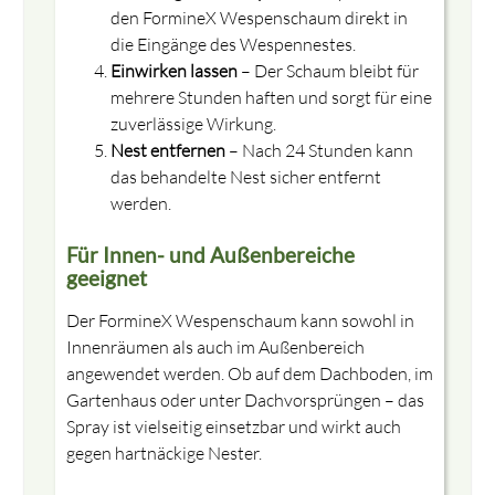
den FormineX Wespenschaum direkt in
die Eingänge des Wespennestes.
Einwirken lassen
– Der Schaum bleibt für
mehrere Stunden haften und sorgt für eine
zuverlässige Wirkung.
Nest entfernen
– Nach 24 Stunden kann
das behandelte Nest sicher entfernt
close
werden.
Zwingendes Abgabegespräch und Informationsvideo
zum Erwerb dieses Produktes
Für Innen- und Außenbereiche
geeignet
Der FormineX Wespenschaum kann sowohl in
Innenräumen als auch im Außenbereich
angewendet werden. Ob auf dem Dachboden, im
Gartenhaus oder unter Dachvorsprüngen – das
Spray ist vielseitig einsetzbar und wirkt auch
gegen hartnäckige Nester.