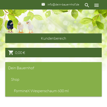
info@dein-bauernhof.de
email
search
menu
+49 089-23516805
phone
Kundenbereich
shopping_cart
0,00
€
Dein Bauernhof
Shop
FormineX Wespenschaum 600 ml