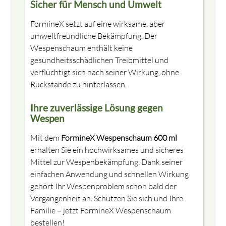
Sicher für Mensch und Umwelt
⇓ Bitte schauen Sie das Informationsvideo sorgfältig
FormineX setzt auf eine wirksame, aber
an und bestätigen dies durch Häckchen.
umweltfreundliche Bekämpfung. Der
Sollten Sie noch Fragen zum Produkt haben, erreichen
Wespenschaum enthält keine
Sie uns auch jederzeit telefonisch.
gesundheitsschädlichen Treibmittel und
verflüchtigt sich nach seiner Wirkung, ohne
Rückstände zu hinterlassen.
Ich bestätige das Video vollständig
gesehen und verstanden zu haben.
Ihre zuverlässige Lösung gegen
Wespen
BESTÄTIGEN
Mit dem
FormineX Wespenschaum 600 ml
erhalten Sie ein hochwirksames und sicheres
Mittel zur Wespenbekämpfung. Dank seiner
einfachen Anwendung und schnellen Wirkung
gehört Ihr Wespenproblem schon bald der
Vergangenheit an. Schützen Sie sich und Ihre
Familie – jetzt FormineX Wespenschaum
bestellen!