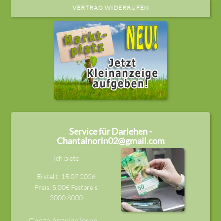
VERTRAG WIDERRUFEN
Service für Darlehen -
Chantalnorin02@gmail.com
Ich biete
Erstellt: 15.07.2026
Preis: 5,00€ Festpreis
3000
8000
Ganze Anzeige lesen ...