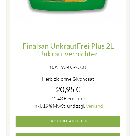
Finalsan UnkrautFrei Plus 2L
Unkrautvernichter
006193-00-2000
Herbizid ohne Glyphosat
20,95
€
10,48
€
pro Liter
inkl. 19% MwSt. und zzgl.
Versand
PRODUKT ANSEHEN