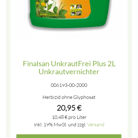
Finalsan UnkrautFrei Plus 2L
Unkrautvernichter
006193-00-2000
Herbizid ohne Glyphosat
20,95
€
10,48
€
pro Liter
inkl. 19% MwSt. und zzgl.
Versand