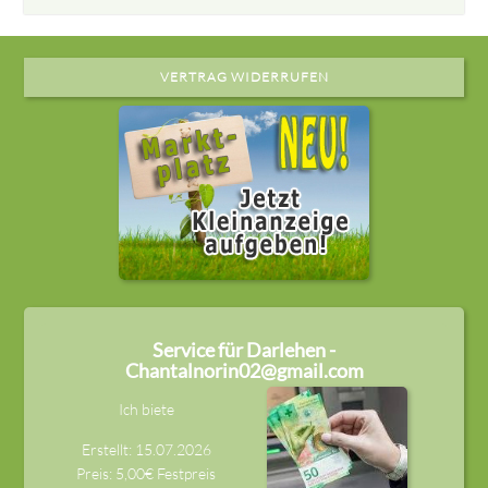
VERTRAG WIDERRUFEN
Service für Darlehen -
Chantalnorin02@gmail.com
Ich biete
Erstellt: 15.07.2026
Preis: 5,00€ Festpreis