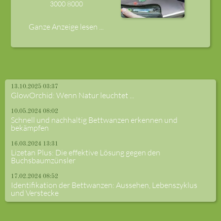
3000
8000
Ganze Anzeige lesen ...
13.10.2025 03:37
GlowOrchid: Wenn Natur leuchtet ...
10.05.2024 08:02
Schnell und nachhaltig Bettwanzen erkennen und
bekämpfen
16.03.2024 13:31
Lizetan Plus: Die effektive Lösung gegen den
Buchsbaumzünsler
17.02.2024 08:52
Identifikation der Bettwanzen: Aussehen, Lebenszyklus
und Verstecke