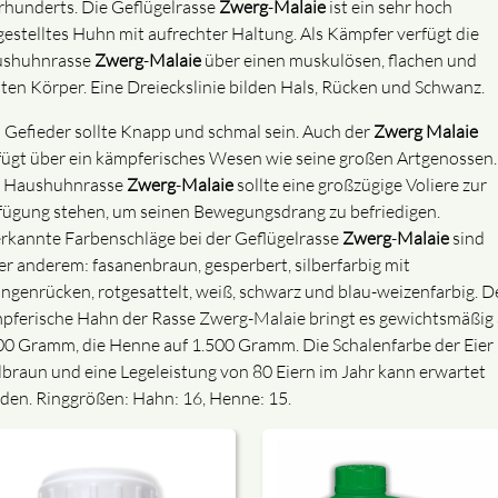
rhunderts. Die Geflügelrasse
Zwerg
-
Malaie
ist ein sehr hoch
gestelltes Huhn mit aufrechter Haltung. Als Kämpfer verfügt die
shuhnrasse
Zwerg
-
Malaie
über einen muskulösen, flachen und
iten Körper. Eine Dreieckslinie bilden Hals, Rücken und Schwanz.
 Gefieder sollte Knapp und schmal sein. Auch der
Zwerg
Malaie
fügt über ein kämpferisches Wesen wie seine großen Artgenossen.
 Haushuhnrasse
Zwerg
-
Malaie
sollte eine großzügige Voliere zur
fügung stehen, um seinen Bewegungsdrang zu befriedigen.
rkannte Farbenschläge bei der Geflügelrasse
Zwerg
-
Malaie
sind
er anderem: fasanenbraun, gesperbert, silberfarbig mit
ngenrücken, rotgesattelt, weiß, schwarz und blau-weizenfarbig. D
pferische Hahn der Rasse Zwerg-Malaie bringt es gewichtsmäßig 
00 Gramm, die Henne auf 1.500 Gramm. Die Schalenfarbe der Eier 
lbraun und eine Legeleistung von 80 Eiern im Jahr kann erwartet
den. Ringgrößen: Hahn: 16, Henne: 15.