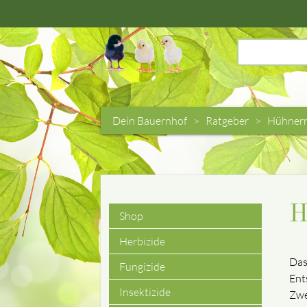
Suchbegriffe
Dein Bauernhof
Ratgeber
Hühnerr
H
Shop
Navigation
Herbizide
Das
überspringen
Fungizide
Ent
Insektizide
Zwe