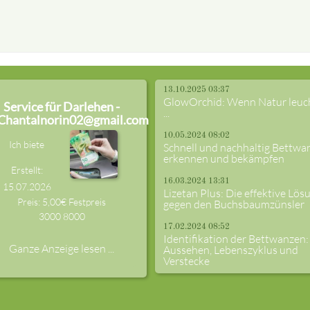
13.10.2025 03:37
GlowOrchid: Wenn Natur leuc
Service für Darlehen -
...
Chantalnorin02@gmail.com
10.05.2024 08:02
Ich biete
Schnell und nachhaltig Bettwa
erkennen und bekämpfen
Erstellt:
16.03.2024 13:31
15.07.2026
Lizetan Plus: Die effektive Lös
Preis: 5,00€ Festpreis
gegen den Buchsbaumzünsler
3000
8000
17.02.2024 08:52
Identifikation der Bettwanzen:
Ganze Anzeige lesen ...
Aussehen, Lebenszyklus und
Verstecke