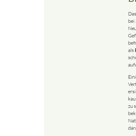
Da
bei
Neu
Gef
befr
als
sch
auf
Ein
Ver
ers
kau
zu 
bek
Nat
dar