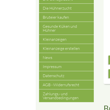
Die Hühnerzucht
Bruteier kaufen
Gesunde Küken und
Hühner
Kleinanzeigen
Kleinanzeige erstellen
News
Impressum
Datenschutz
AGB - Widerrufsrecht
Zahlungs,- und
Versandbedingungen
B