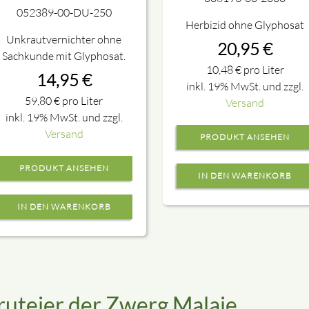
052389-00-DU-250
Herbizid ohne Glyphosat
Unkrautvernichter ohne
20,95
€
Sachkunde mit Glyphosat.
10,48
€
pro Liter
14,95
€
inkl. 19% MwSt. und zzgl.
59,80
€
pro Liter
Versand
inkl. 19% MwSt. und zzgl.
Versand
PRODUKT ANSEHEN
PRODUKT ANSEHEN
ruteier der Zwerg Malaie