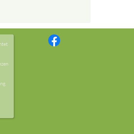
htet
nzen
ung