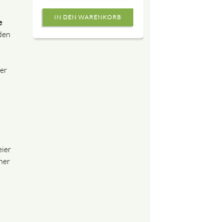
e
den
ier
eier
her