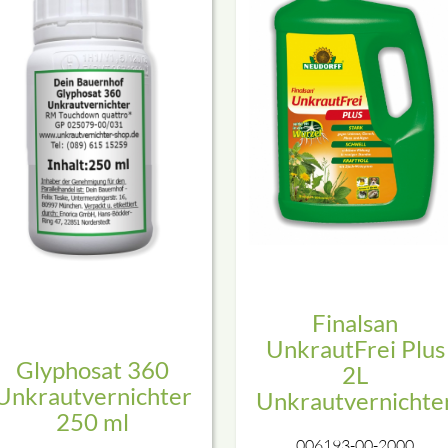
Finalsan
UnkrautFrei Plus
Glyphosat 360
2L
Unkrautvernichter
Unkrautvernichte
250 ml
006193-00-2000