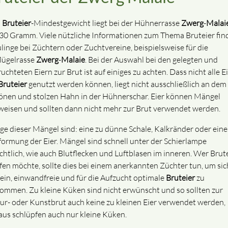
s
Bruteier
-Mindestgewicht liegt bei der Hühnerrasse
Zwerg
-
Malai
 30 Gramm. Viele nützliche Informationen zum Thema Bruteier fin
linge bei Züchtern oder Zuchtvereine, beispielsweise für die
lügelrasse
Zwerg
-
Malaie
. Bei der Auswahl bei den gelegten und
uchteten Eiern zur Brut ist auf einiges zu achten. Dass nicht alle E
Bruteier
genutzt werden können, liegt nicht ausschließlich an dem
önen und stolzen Hahn in der Hühnerschar. Eier können Mängel
weisen und sollten dann nicht mehr zur Brut verwendet werden.
ige dieser Mängel sind: eine zu dünne Schale, Kalkränder oder eine
formung der Eier. Mängel sind schnell unter der Schierlampe
ichtlich, wie auch Blutflecken und Luftblasen im inneren. Wer Brut
fen möchte, sollte dies bei einem anerkannten Züchter tun, um sic
sein, einwandfreie und für die Aufzucht optimale
Bruteier
zu
ommen. Zu kleine Küken sind nicht erwünscht und so sollten zur
ur- oder Kunstbrut auch keine zu kleinen Eier verwendet werden,
aus schlüpfen auch nur kleine Küken.