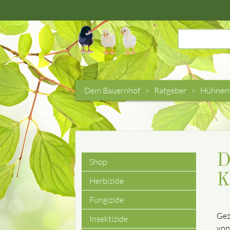
Suchbegriffe
Dein Bauernhof
Ratgeber
Hühnerr
D
Shop
Navigation
K
Herbizide
überspringen
Fungizide
Gez
Insektizide
von