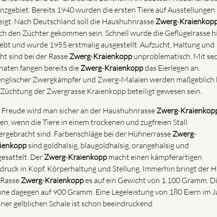
nzgebiet. Bereits 1940 wurden die ersten Tiere auf Ausstellungen
eigt. Nach Deutschland soll die Haushuhnrasse
Zwerg
-
Kraienkop
ch den Züchter gekommen sein. Schnell wurde die Geflügelrasse h
iebt und wurde 1955 erstmalig ausgestellt. Aufzucht, Haltung und
ht sind bei der Rasse
Zwerg
-
Kraienkopp
unproblematisch. Mit se
aten fangen bereits die
Zwerg
-
Kraienkopp
das Eierlegen an.
englischer Zwergkämpfer und Zwerg-Malaien werden maßgeblich 
 Züchtung der Zwergrasse Kraienkopp beteiligt gewesen sein.
l Freude wird man sicher an der Haushuhnrasse
Zwerg
-
Kraienkop
en, wenn die Tiere in einem trockenen und zugfreien Stall
ergebracht sind. Farbenschläge bei der Hühnerrasse
Zwerg
-
ienkopp
sind goldhalsig, blaugoldhalsig, orangehalsig und
gesattelt. Der
Zwerg
-
Kraienkopp
macht einen kämpferartigen
druck in Kopf, Körperhaltung und Stellung. Immerhin bringt der 
 Rasse
Zwerg
-
Kraienkopp
es auf ein Gewicht von 1.100 Gramm. D
ne dagegen auf 900 Gramm. Eine Legeleistung von 180 Eiern im J
einer gelblichen Schale ist schon beeindruckend.