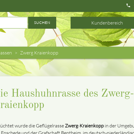
phone
Kundenbereich
SUCHEN
assen
Zwerg Kraienkopp
ie Haushuhnrasse des Zwerg-
raienkopp
üchtet wurde die Geflügelrasse
Zwerg
-
Kraienkopp
in der Umgeb
 Enschede und der Grafschaft Bentheim, im deutsch-niederländis