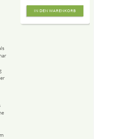
als
har
g
er
s
he
im