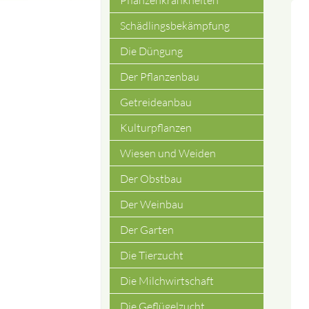
Pflanzenkrankheiten
Schädlingsbekämpfung
Die Düngung
Der Pflanzenbau
Getreideanbau
Kulturpflanzen
Wiesen und Weiden
Der Obstbau
Der Weinbau
Der Garten
Die Tierzucht
Die Milchwirtschaft
Die Geflügelzucht