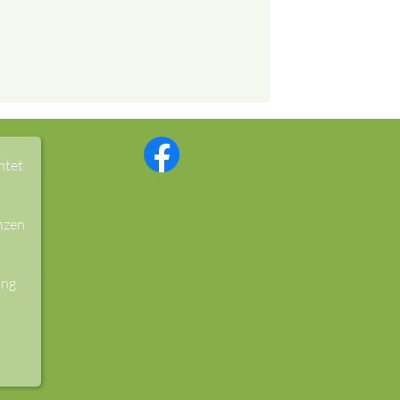
htet
nzen
ung