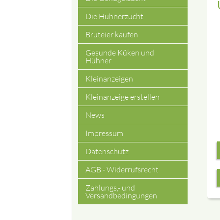
Die Hühnerzucht
Bruteier kaufen
Gesunde Küken und
Hühner
Kleinanzeigen
Kleinanzeige erstellen
News
Impressum
Datenschutz
AGB - Widerrufsrecht
Zahlungs,- und
Versandbedingungen