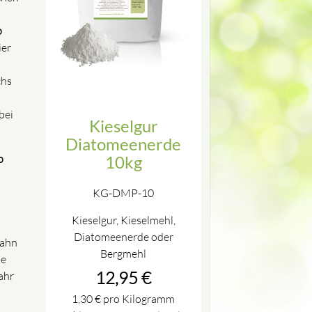
p
ier
chs
bei
Kieselgur
Diatomeenerde
p
10kg
KG-DMP-10
Kieselgur, Kieselmehl,
Diatomeenerde oder
Hahn
Bergmehl
ie
12,95
€
ahr
1,30
€
pro Kilogramm