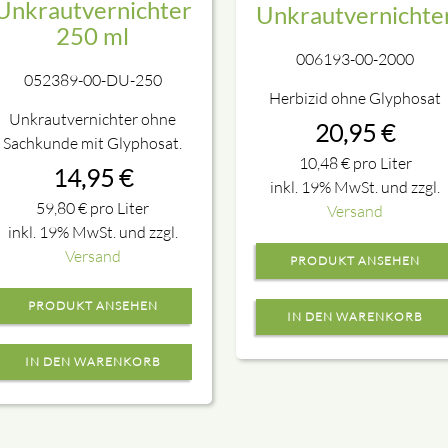
Unkrautvernichter
Unkrautvernichte
250 ml
006193-00-2000
052389-00-DU-250
Herbizid ohne Glyphosat
Unkrautvernichter ohne
20,95
€
Sachkunde mit Glyphosat.
10,48
€
pro Liter
14,95
€
inkl. 19% MwSt. und zzgl.
59,80
€
pro Liter
Versand
inkl. 19% MwSt. und zzgl.
Versand
PRODUKT ANSEHEN
PRODUKT ANSEHEN