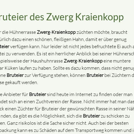
ruteier des Zwerg Kraienkopp
 die Hühnerrasse
Zwerg
-
Kraienkopp
züchten möchte, braucht
ürlich dazu einen schönen, fleißigen Hahn, damit er über genug
teier
verfügen kann. Nur leider ist nicht jedes befruchtete Ei auch 
tei zu verwenden. Es ist ein herrlicher Anblick bei seiner Hühnersc
spielsweise der Haushuhnrasse
Zwerg
-
Kraienkopp
eine muntere
ar Küken laufen zu haben. Sollte es dazu kommen, dass nicht genu
ene
Bruteier
zur Verfügung stehen, können
Bruteier
bei Züchtern d
se gekauft werden.
le Anbieter für
Bruteier
sind heute im Internet zu finden oder man
det sich an einen Zuchtverein der Rasse. Nicht immer hat man da
ck einen Züchter für Bruteier der gewünschten Rasse in seiner Nä
inden, da gibt es die Möglichkeit, sich die
Bruteier
zu schicken zu
en. Ganz risikolos ist die Sache sicher nicht. Auch bei der besten
packung kann es zu Schäden auf dem Transportweg kommen und 