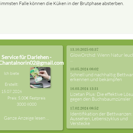
limmsten Falle können die Küken in der Brutphase absterben.
13.10.2025 03:37
GlowOrchid: Wenn Natur leuc
Service für Darlehen -
...
Chantalnorin02@gmail.com
10.05.2024 08:02
Ich biete
Schnell und nachhaltig Bettwa
erkennen und bekämpfen
Erstellt:
16.03.2024 13:31
15.07.2026
Lizetan Plus: Die effektive Lös
Preis: 5,00€ Festpreis
gegen den Buchsbaumzünsler
3000
8000
17.02.2024 08:52
Identifikation der Bettwanzen:
Ganze Anzeige lesen ...
Aussehen, Lebenszyklus und
Verstecke