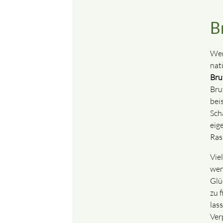
B
Wer
nat
Bru
Bru
bei
Sch
eig
Ras
Vie
wen
Glü
zu f
lass
Ver