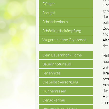
Dünger
Gre
gez
Saatgut
dur
Schneckenkorn
bel
Zuc
Schädlingsbekämpfung
Mon
Wegerein ohne Glyphosat
Alt
der
Dein Bauernhof - Home
Vie
Navigation
hab
Bauernhofurlaub
unt
überspringen
Kra
Ferienhöfe
rot
Die Selbstversorgung
Aus
der
Hühnerrassen
Hen
Der Ackerbau
in 