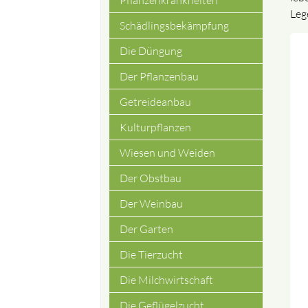
Pflanzenkrankheiten
Leg
Schädlingsbekämpfung
Die Düngung
Der Pflanzenbau
Getreideanbau
Kulturpflanzen
Wiesen und Weiden
Der Obstbau
Der Weinbau
Der Garten
Die Tierzucht
Die Milchwirtschaft
Die Geflügelzucht