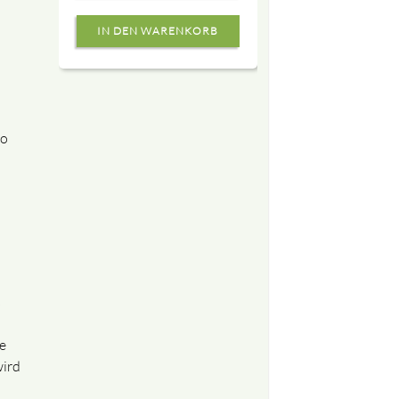
so
s
e
wird