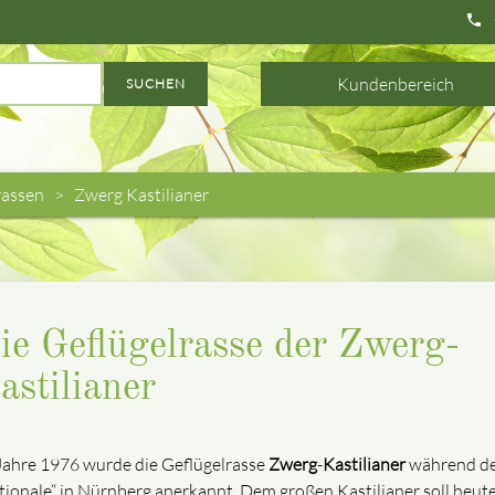
phone
Kundenbereich
SUCHEN
assen
Zwerg Kastilianer
ie Geflügelrasse der Zwerg-
astilianer
Jahre 1976 wurde die Geflügelrasse
Zwerg
-
Kastilianer
während d
tionale“ in Nürnberg anerkannt. Dem großen Kastilianer soll heut