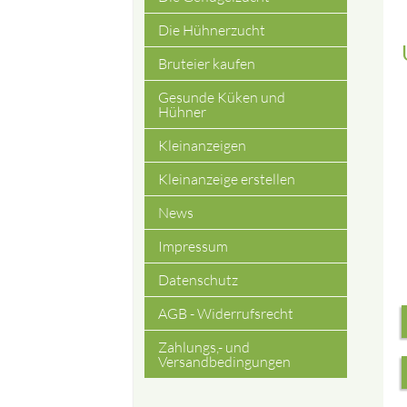
Die Hühnerzucht
Bruteier kaufen
Gesunde Küken und
Hühner
Kleinanzeigen
Kleinanzeige erstellen
News
Impressum
Datenschutz
AGB - Widerrufsrecht
Zahlungs,- und
Versandbedingungen