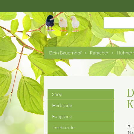
Suchbegriffe
Dein Bauernhof
Ratgeber
Hühnerr
D
Shop
Navigation
K
Herbizide
überspringen
Fungizide
Im 
Insektizide
„Na