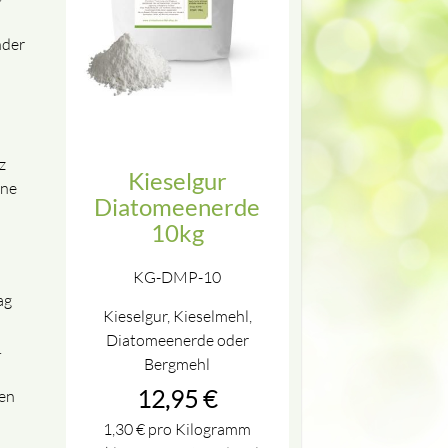
nder
z
Kieselgur
ene
Diatomeenerde
10kg
KG-DMP-10
ag
Kieselgur, Kieselmehl,
n
Diatomeenerde oder
.
Bergmehl
12,95
€
den
1,30
€
pro Kilogramm