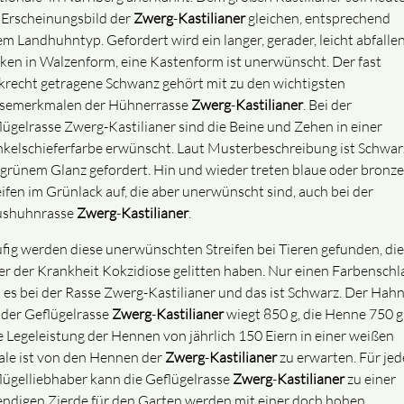
 Erscheinungsbild der
Zwerg
-
Kastilianer
gleichen, entsprechend
em Landhuhntyp. Gefordert wird ein langer, gerader, leicht abfalle
ken in Walzenform, eine Kastenform ist unerwünscht. Der fast
krecht getragene Schwanz gehört mit zu den wichtigsten
semerkmalen der Hühnerrasse
Zwerg
-
Kastilianer
. Bei der
lügelrasse Zwerg-Kastilianer sind die Beine und Zehen in einer
kelschieferfarbe erwünscht. Laut Musterbeschreibung ist Schwar
 grünem Glanz gefordert. Hin und wieder treten blaue oder bronz
eifen im Grünlack auf, die aber unerwünscht sind, auch bei der
shuhnrasse
Zwerg
-
Kastilianer
.
fig werden diese unerwünschten Streifen bei Tieren gefunden, die
er der Krankheit Kokzidiose gelitten haben. Nur einen Farbenschl
t es bei der Rasse Zwerg-Kastilianer und das ist Schwarz. Der Hah
 der Geflügelrasse
Zwerg
-
Kastilianer
wiegt 850 g, die Henne 750 g
e Legeleistung der Hennen von jährlich 150 Eiern in einer weißen
ale ist von den Hennen der
Zwerg
-
Kastilianer
zu erwarten. Für je
lügelliebhaber kann die Geflügelrasse
Zwerg
-
Kastilianer
zu einer
endigen Zierde für den Garten werden mit einer doch hohen