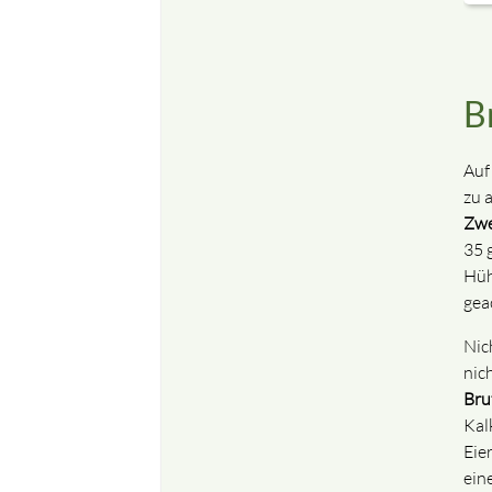
B
Auf
zu 
Zwe
35 
Hüh
gea
Nic
nich
Bru
Kal
Eie
ein