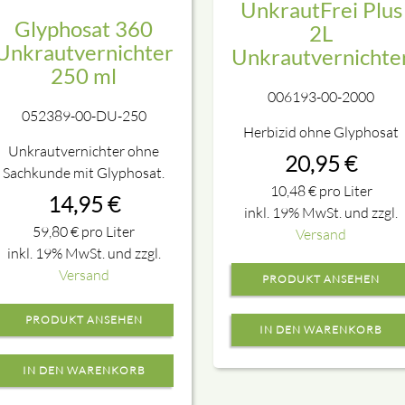
UnkrautFrei Plus
Glyphosat 360
2L
Unkrautvernichter
Unkrautvernichte
250 ml
006193-00-2000
052389-00-DU-250
Herbizid ohne Glyphosat
Unkrautvernichter ohne
20,95
€
Sachkunde mit Glyphosat.
10,48
€
pro Liter
14,95
€
inkl. 19% MwSt. und zzgl.
59,80
€
pro Liter
Versand
inkl. 19% MwSt. und zzgl.
Versand
PRODUKT ANSEHEN
PRODUKT ANSEHEN