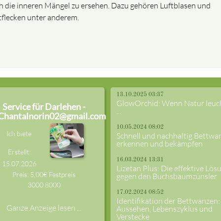
h die inneren Mängel zu ersehen. Dazu gehören Luftblasen und
tflecken unter anderem.
13.10.2025 03:37
GlowOrchid: Wenn Natur leuc
Service für Darlehen -
...
Chantalnorin02@gmail.com
10.05.2024 08:02
Ich biete
Schnell und nachhaltig Bettwa
erkennen und bekämpfen
Erstellt:
16.03.2024 13:31
15.07.2026
Lizetan Plus: Die effektive Lös
Preis: 5,00€ Festpreis
gegen den Buchsbaumzünsler
3000
8000
17.02.2024 08:52
Identifikation der Bettwanzen:
Ganze Anzeige lesen ...
Aussehen, Lebenszyklus und
Verstecke