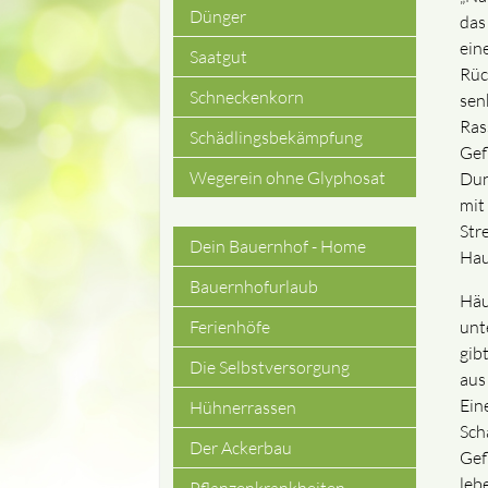
Dünger
das
ein
Saatgut
Rüc
Schneckenkorn
sen
Ras
Schädlingsbekämpfung
Gef
Wegerein ohne Glyphosat
Dun
mit
Str
Dein Bauernhof - Home
Navigation
Hau
Bauernhofurlaub
Häu
überspringen
unt
Ferienhöfe
gib
Die Selbstversorgung
aus
Ein
Hühnerrassen
Sch
Der Ackerbau
Gef
leb