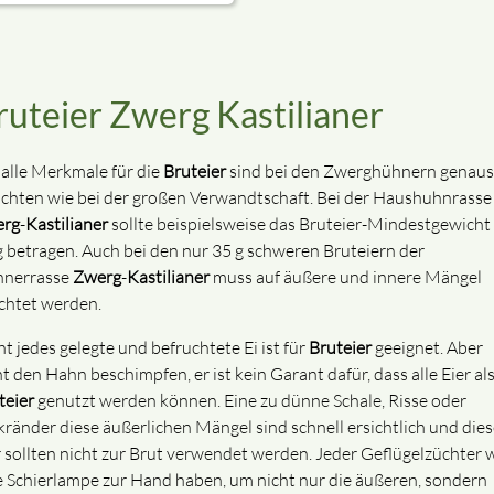
ruteier Zwerg Kastilianer
 alle Merkmale für die
Bruteier
sind bei den Zwerghühnern genau
achten wie bei der großen Verwandtschaft. Bei der Haushuhnrasse
rg
-
Kastilianer
sollte beispielsweise das Bruteier-Mindestgewicht
g betragen. Auch bei den nur 35 g schweren Bruteiern der
nerrasse
Zwerg
-
Kastilianer
muss auf äußere und innere Mängel
chtet werden.
ht jedes gelegte und befruchtete Ei ist für
Bruteier
geeignet. Aber
t den Hahn beschimpfen, er ist kein Garant dafür, dass alle Eier al
teier
genutzt werden können. Eine zu dünne Schale, Risse oder
kränder diese äußerlichen Mängel sind schnell ersichtlich und dies
r sollten nicht zur Brut verwendet werden. Jeder Geflügelzüchter 
e Schierlampe zur Hand haben, um nicht nur die äußeren, sondern