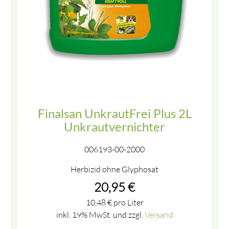
Finalsan UnkrautFrei Plus 2L
Unkrautvernichter
006193-00-2000
Herbizid ohne Glyphosat
20,95
€
10,48
€
pro Liter
inkl. 19% MwSt. und zzgl.
Versand