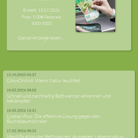
Erstellt: 15.07.2026
Preis: 5,00€ Festpreis
3000
8000
Ganze Anzeige lesen ...
13.10.2025 03:37
GlowOrchid: Wenn Natur leuchtet ...
10.05.2024 08:02
Schnell und nachhaltig Bettwanzen erkennen und
bekämpfen
16.03.2024 13:31
Lizetan Plus: Die effektive Lösung gegen den
Buchsbaumzünsler
17.02.2024 08:52
Identifikation der Bettwanzen: Aussehen, Lebenszyklus