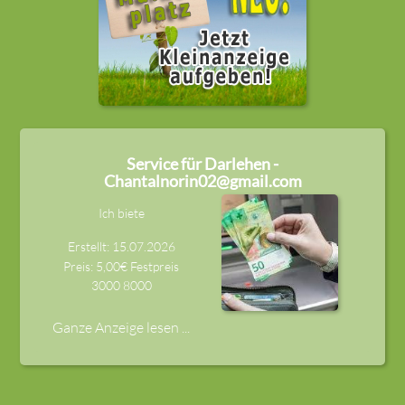
Service für Darlehen -
Chantalnorin02@gmail.com
Ich biete
Erstellt: 15.07.2026
Preis: 5,00€ Festpreis
3000
8000
Ganze Anzeige lesen ...