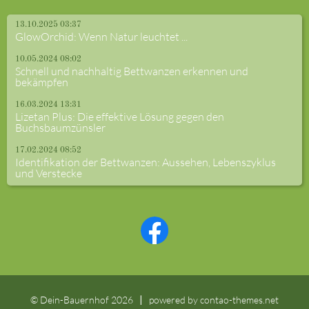
13.10.2025 03:37
GlowOrchid: Wenn Natur leuchtet ...
10.05.2024 08:02
Schnell und nachhaltig Bettwanzen erkennen und
bekämpfen
16.03.2024 13:31
Lizetan Plus: Die effektive Lösung gegen den
Buchsbaumzünsler
17.02.2024 08:52
Identifikation der Bettwanzen: Aussehen, Lebenszyklus
und Verstecke
© Dein-Bauernhof 2026
powered by
contao-themes.net