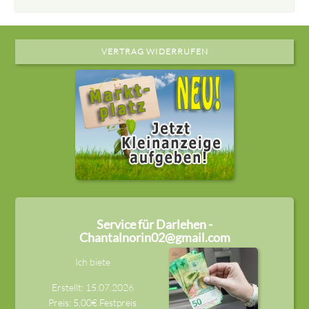
VERTRAG WIDERRUFEN
Service für Darlehen -
Chantalnorin02@gmail.com
Ich biete
Erstellt: 15.07.2026
Preis: 5,00€ Festpreis