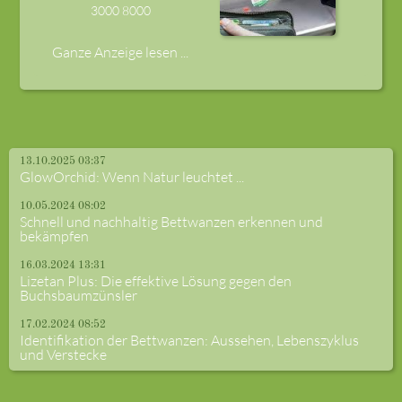
3000
8000
Ganze Anzeige lesen ...
13.10.2025 03:37
GlowOrchid: Wenn Natur leuchtet ...
10.05.2024 08:02
Schnell und nachhaltig Bettwanzen erkennen und
bekämpfen
16.03.2024 13:31
Lizetan Plus: Die effektive Lösung gegen den
Buchsbaumzünsler
17.02.2024 08:52
Identifikation der Bettwanzen: Aussehen, Lebenszyklus
und Verstecke