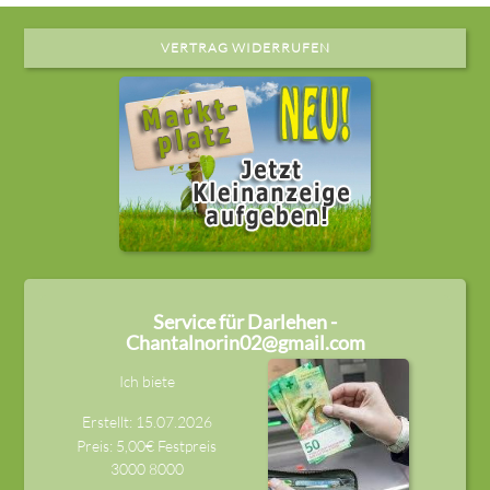
VERTRAG WIDERRUFEN
Service für Darlehen -
Chantalnorin02@gmail.com
Ich biete
Erstellt: 15.07.2026
Preis: 5,00€ Festpreis
3000
8000