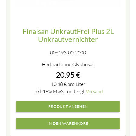
Finalsan UnkrautFrei Plus 2L
Unkrautvernichter
006193-00-2000
Herbizid ohne Glyphosat
20,95
€
10,48
€
pro Liter
inkl. 19% MwSt. und zzgl.
Versand
PRODUKT ANSEHEN