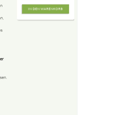
hn
n,
es
er
sen.