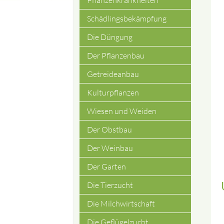
Pflanzenkrankheiten
Schädlingsbekämpfung
Die Düngung
Der Pflanzenbau
Getreideanbau
Kulturpflanzen
Wiesen und Weiden
Der Obstbau
Der Weinbau
Der Garten
Die Tierzucht
Die Milchwirtschaft
Die Geflügelzucht