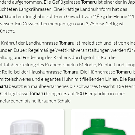
ndard aufgenommen. Die Geflügelrasse
Tomaru
ist einer der in Ja
üchteten Langkrährassen. Eine kräftige Landhuhnform hat das
aru
und ein Junghahn sollte ein Gewicht von 2,8 kg die Henne 2,1
weisen. Ein Gewicht bei mehrjährigen von 3,75 bzw. 2,8 kg ist
ünscht.
 Krähruf der Landhuhnrasse
Tomaru
ist melodisch und ist von ein
unden Dauer. Regelmäßige Wettkrähveranstaltungen werden für 
altung und Förderung des Krähens durchgeführt. Für die
litätsbeurteilung des Krähens spielen Melodie, Reinheit und Län
e Rolle, bei der Haushuhnrasse
Tomaru
. Die Hühnerrasse
Tomaru
i
 mittelschweres und elegantes Huhn mit fließenden Linien. Die Ra
aru
besitzt ein maulbeerfarbenes bis schwarzes Gesicht. Die Hen
 Geflügelrasse
Tomaru
bringen es auf 100 Eier jährlich in einer
mefarbenen bis hellbraunen Schale.