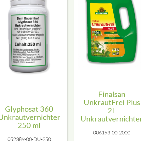
Finalsan
UnkrautFrei Plus
Glyphosat 360
2L
Unkrautvernichter
Unkrautvernichte
250 ml
006193-00-2000
052389-00-DU-250