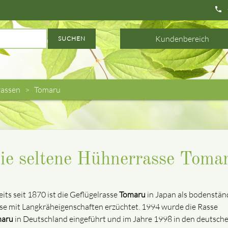
phone
Kundenbereich
SUCHEN
assen
Tomaru
ie seltene Hühnerrasse Toma
eits seit 1870 ist die Geflügelrasse
Tomaru
in Japan als bodenstän
se mit Langkräheigenschaften erzüchtet. 1994 wurde die Rasse
aru
in Deutschland eingeführt und im Jahre 1998 in den deutsch