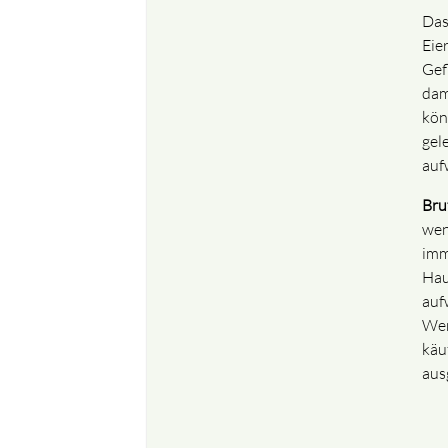
Das
Eie
Gef
dam
kön
gel
auf
Bru
wen
imm
Hau
auf
Wer
käuf
aus