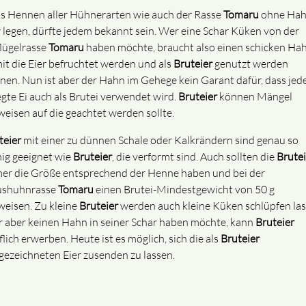
s Hennen aller Hühnerarten wie auch der Rasse
Tomaru
ohne Ha
r legen, dürfte jedem bekannt sein. Wer eine Schar Küken von der
lügelrasse
Tomaru
haben möchte, braucht also einen schicken Hah
it die Eier befruchtet werden und als
Bruteier
genutzt werden
nen. Nun ist aber der Hahn im Gehege kein Garant dafür, dass jed
egte Ei auch als Brutei verwendet wird.
Bruteier
können Mängel
weisen auf die geachtet werden sollte.
teier
mit einer zu dünnen Schale oder Kalkrändern sind genau so
ig geeignet wie
Bruteier
, die verformt sind. Auch sollten die
Brutei
er die Größe entsprechend der Henne haben und bei der
shuhnrasse
Tomaru
einen Brutei-Mindestgewicht von 50 g
weisen. Zu kleine
Bruteier
werden auch kleine Küken schlüpfen las
 aber keinen Hahn in seiner Schar haben möchte, kann
Bruteier
lich erwerben. Heute ist es möglich, sich die als
Bruteier
gezeichneten Eier zusenden zu lassen.