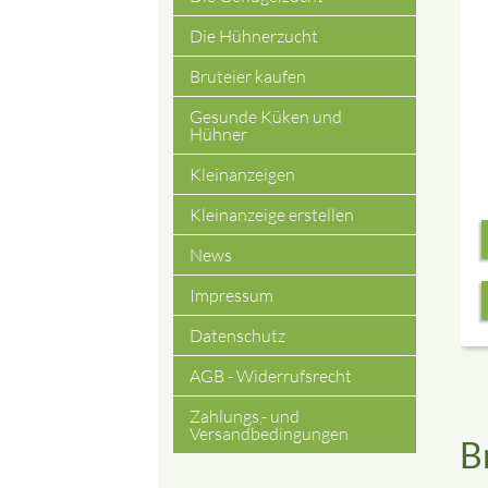
Die Hühnerzucht
Bruteier kaufen
Gesunde Küken und
Hühner
Kleinanzeigen
Kleinanzeige erstellen
News
Impressum
Datenschutz
AGB - Widerrufsrecht
Zahlungs,- und
Versandbedingungen
B