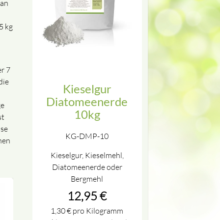
pan
5 kg
er 7
die
Kieselgur
Diatomeenerde
ge
10kg
st
sse
KG-DMP-10
nen
Kieselgur, Kieselmehl,
Diatomeenerde oder
Bergmehl
12,95
€
1,30
€
pro Kilogramm