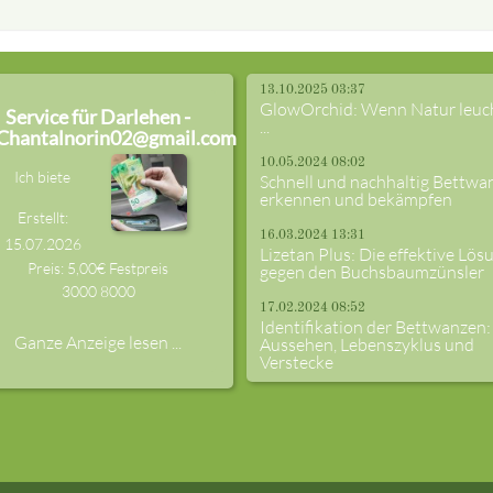
13.10.2025 03:37
GlowOrchid: Wenn Natur leuc
Service für Darlehen -
...
Chantalnorin02@gmail.com
10.05.2024 08:02
Ich biete
Schnell und nachhaltig Bettwa
erkennen und bekämpfen
Erstellt:
16.03.2024 13:31
15.07.2026
Lizetan Plus: Die effektive Lös
Preis: 5,00€ Festpreis
gegen den Buchsbaumzünsler
3000
8000
17.02.2024 08:52
Identifikation der Bettwanzen:
Ganze Anzeige lesen ...
Aussehen, Lebenszyklus und
Verstecke