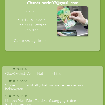
Chantalnorin02@gmail.com
Ich biete
Erstellt: 15.07.2026
Preis: 5,00€ Festpreis
3000
8000
Ganze Anzeige lesen ...
13.10.2025 03:37
GlowOrchid: Wenn Natur leuchtet ...
10.05.2024 08:02
Schnell und nachhaltig Bettwanzen erkennen und
bekämpfen
16.03.2024 13:31
Lizetan Plus: Die effektive Lösung gegen den
Buchsbaumzünsler