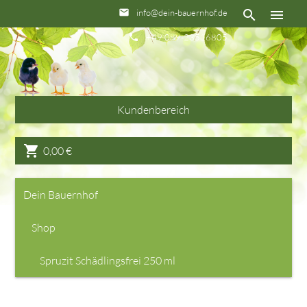
info@dein-bauernhof.de
email
search
menu
+49 089-23516805
phone
Kundenbereich
shopping_cart
0,00
€
Dein Bauernhof
Shop
Spruzit Schädlingsfrei 250 ml