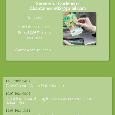
Service für Darlehen -
Chantalnorin02@gmail.com
Ich biete
Erstellt: 15.07.2026
Preis: 5,00€ Festpreis
3000
8000
Ganze Anzeige lesen ...
13.10.2025 03:37
GlowOrchid: Wenn Natur leuchtet ...
10.05.2024 08:02
Schnell und nachhaltig Bettwanzen erkennen und
bekämpfen
16.03.2024 13:31