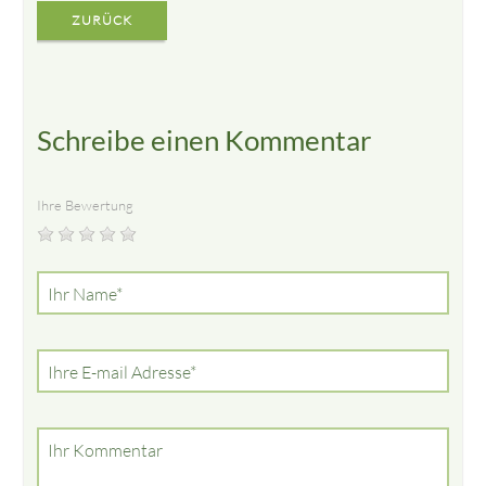
ZURÜCK
Schreibe einen Kommentar
Ihre Bewertung
Pflichtfeld
Ihr Name
*
Pflichtfeld
Ihre E-mail Adresse
*
Ihr Kommentar