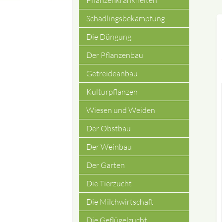
Pflanzenkrankheiten
Schädlingsbekämpfung
Die Düngung
Der Pflanzenbau
Getreideanbau
Kulturpflanzen
Wiesen und Weiden
Der Obstbau
Der Weinbau
Der Garten
Die Tierzucht
Die Milchwirtschaft
Die Geflügelzucht