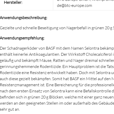
Hersteller:
de@btc-europe.com
Anwendungsbeschreibung:
Gezielte und schnelle Beseitigung von Nagerbefall in grünen 20 
Anwendungsempfehlung:
Der Schadnagerköder von BASF mit dem Namen Selontra bekämpft ef
enthält keinerlei Antikoagulantien. Der Wirkstoff Cholecalcifero
geläufig und bekämpft Mäuse, Ratten und Nager dreimal schnelle
gerinnungshemmende Rodentizide. Ein Hauptproblem ist die Tatsa
Rodentizide eine Resistenz entwickelt haben. Doch mit Selontra 
auch diese gezielt bekämpfen. Somit hat BASF ein Mittel auf den 
Resistenzmanagement ist. Eine Bereicherung für die professionel
nach dem ersten Einsatz von Selontra kann eine Befallskontrolle
befinden sich in grünen 20 g Blöcken, welche mit einer ganz neuen
werden an den geeigneten Stellen im oder außerhalb des Gebäude
sehr gut an.