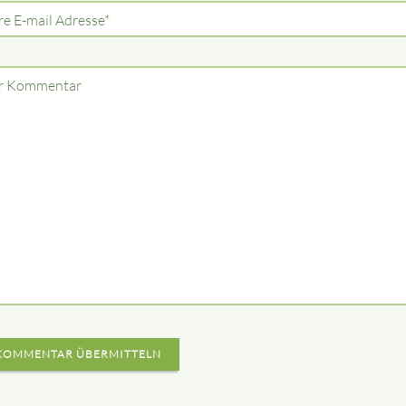
lichtfeld
re E-mail Adresse
*
r Kommentar
KOMMENTAR ÜBERMITTELN