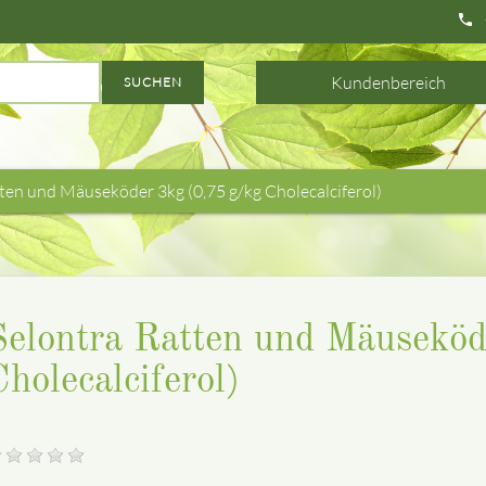
phone
Kundenbereich
SUCHEN
ten und Mäuseköder 3kg (0,75 g/kg Cholecalciferol)
Selontra Ratten und Mäuseköd
Cholecalciferol)