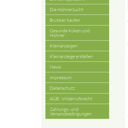
Die Hühnerzucht
Bruteier kaufen
Gesunde Küken und
Hühner
Kleinanzeigen
Kleinanzeige erstellen
News
Impressum
Datenschutz
AGB - Widerrufsrecht
Zahlungs,- und
Versandbedingungen