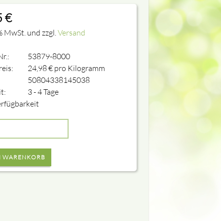
5
€
% MwSt. und zzgl.
Versand
Nr.:
53879-8000
eis:
24,98
€
pro Kilogramm
50804338145038
it:
3 - 4 Tage
rfügbarkeit