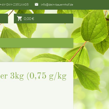
+49 089-23516805
info@dein-bauernhof.de
email
shopping_cart
0,00
€
er 3kg (0,75 g/kg