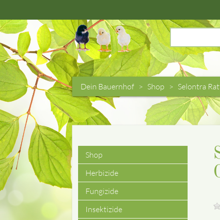
Suchbegriffe
Dein Bauernhof
Shop
Selontra Rat
Shop
Navigation
Herbizide
überspringen
Fungizide
Insektizide