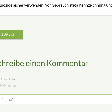
Biozide sicher verwenden. Vor Gebrauch stets Kennzeichnung und
ZURÜCK
chreibe einen Kommentar
 Bewertung
lichtfeld
r Name
*