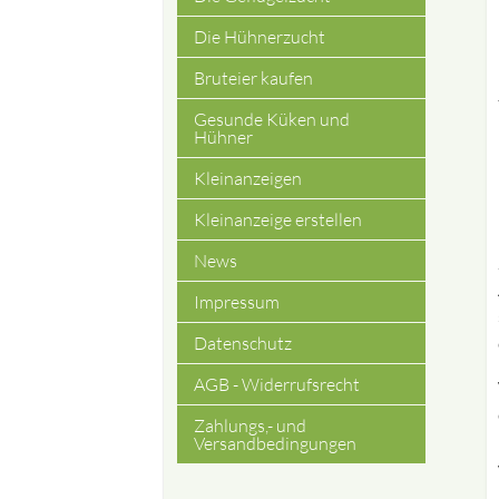
Die Hühnerzucht
Bruteier kaufen
Gesunde Küken und
Hühner
Kleinanzeigen
Kleinanzeige erstellen
News
Impressum
Datenschutz
AGB - Widerrufsrecht
Zahlungs,- und
Versandbedingungen