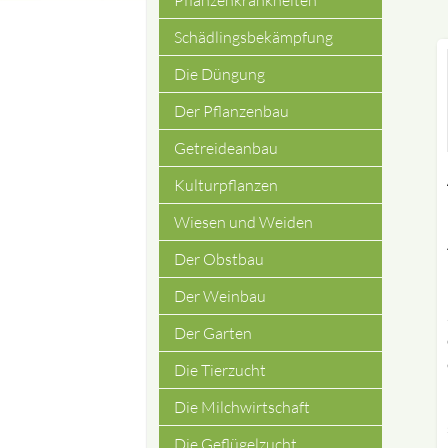
Pflanzenkrankheiten
Schädlingsbekämpfung
Die Düngung
Der Pflanzenbau
Getreideanbau
Kulturpflanzen
Wiesen und Weiden
Der Obstbau
Der Weinbau
Der Garten
Die Tierzucht
Die Milchwirtschaft
Die Geflügelzucht