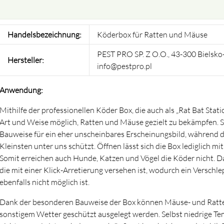
Handelsbezeichnung:
Köderbox für Ratten und Mäuse
PEST PRO SP. Z O.O., 43-300 Bielsko-
Hersteller:
info@pestpro.pl
Anwendung:
Mithilfe der professionellen Köder Box, die auch als „Rat Bat Statio
Art und Weise möglich, Ratten und Mäuse gezielt zu bekämpfen. So
Bauweise für ein eher unscheinbares Erscheinungsbild, während di
Kleinsten unter uns schützt. Öffnen lässt sich die Box lediglich mit
Somit erreichen auch Hunde, Katzen und Vögel die Köder nicht. Daf
die mit einer Klick-Arretierung versehen ist, wodurch ein Versc
ebenfalls nicht möglich ist.
Dank der besonderen Bauweise der Box können Mäuse- und Ratte
sonstigem Wetter geschützt ausgelegt werden. Selbst niedrige T