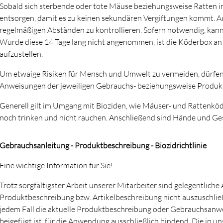
Sobald sich sterbende oder tote Mäuse beziehungsweise Ratten in 
entsorgen, damit es zu keinen sekundären Vergiftungen kommt. Au
regelmäßigen Abständen zu kontrollieren. Sofern notwendig, kann
Wurde diese 14 Tage lang nicht angenommen, ist die Köderbox an 
aufzustellen.
Um etwaige Risiken für Mensch und Umwelt zu vermeiden, dürfen 
Anweisungen der jeweiligen Gebrauchs- beziehungsweise Produ
Generell gilt im Umgang mit Bioziden, wie Mäuser- und Rattenkö
noch trinken und nicht rauchen. Anschließend sind Hände und Gesi
Gebrauchsanleitung - Produktbeschreibung - Biozidrichtlinie
Eine wichtige Information für Sie!
Trotz sorgfältigster Arbeit unserer Mitarbeiter sind gelegentlich
Produktbeschreibung bzw. Artikelbeschreibung nicht auszuschlie
jedem Fall die aktuelle Produktbeschreibung oder Gebrauchsanwei
beigefügt ist, für die Anwendung ausschließlich bindend. Die in u