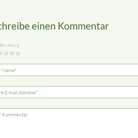
chreibe einen Kommentar
 Bewertung
lichtfeld
r Name
*
lichtfeld
re E-mail Adresse
*
r Kommentar