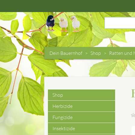
Suchbegriffe
Dein Bauernhof
Shop
Ratten und 
Shop
Navigation
Herbizide
überspringen
Fungizide
Insektizide