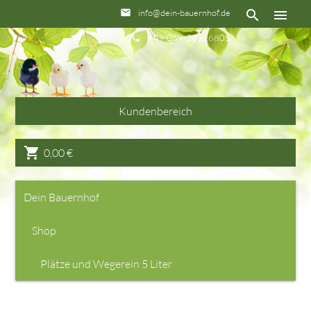
info@dein-bauernhof.de
email
search
menu
+49 089-23516805
phone
Kundenbereich
shopping_cart
0,00
€
Dein Bauernhof
Shop
Plätze und Wegerein 5 Liter