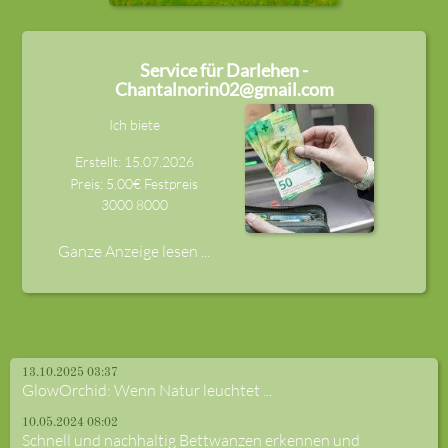
Service für Darlehen -
Chantalnorin02@gmail.com
Ich biete
Erstellt: 15.07.2026
Preis: 5,00€ Festpreis
3000
8000
Ganze Anzeige lesen ...
13.10.2025 03:37
GlowOrchid: Wenn Natur leuchtet ...
10.05.2024 08:02
Schnell und nachhaltig Bettwanzen erkennen und