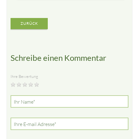
ZURÜCK
Schreibe einen Kommentar
Ihre Bewertung
Pflichtfeld
Ihr Name
*
Pflichtfeld
Ihre E-mail Adresse
*