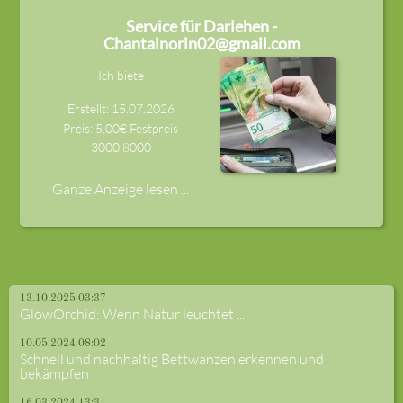
Service für Darlehen -
Chantalnorin02@gmail.com
Ich biete
Erstellt: 15.07.2026
Preis: 5,00€ Festpreis
3000
8000
Ganze Anzeige lesen ...
13.10.2025 03:37
GlowOrchid: Wenn Natur leuchtet ...
10.05.2024 08:02
Schnell und nachhaltig Bettwanzen erkennen und
bekämpfen