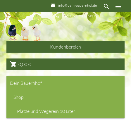
info@dein-bauernhof.de
email
search
menu
+49 089-23516805
phone
Kundenbereich
shopping_cart
0,00
€
Dein Bauernhof
Shop
Plätze und Wegerein 10 Liter