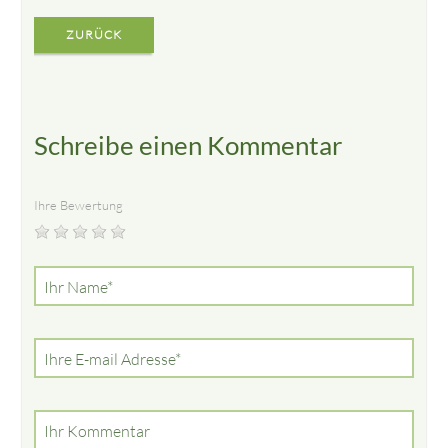
ZURÜCK
Schreibe einen Kommentar
Ihre Bewertung
Pflichtfeld
Ihr Name
*
Pflichtfeld
Ihre E-mail Adresse
*
Ihr Kommentar